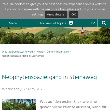
We use cookies to give you the best possible experience on our website.
If you do not agree with the use of cookies, please adjust your browser
Overview of topics
settings.
View details
OK
Wachau-
Wachau
Dunkelsteinerwald
Klima
Dunkelsteinerwald
Cultural
De
Menu
Landscape
Overview of topics
Development within our region is extremely diverse. Which is why we
News
provide you with an overview of our main topics here. For more

information, simply click on the topic to see all projects in this context.
Current information
Newsletter
Wachau-Dunkelsteinerwald
News
Current information
Neophytenspaziergang in Steinaweg
Nature & Landscape
Region

Conservation
Maintenance, Regulation and Further
Neophytenspaziergang in Steinaweg
Projects
Development.
Building Culture
LEADER

Wednesday, 27 May 2026
Site, Building Culture and Sustainable
Settlements.
My project

Was auf den ersten Blick wie eine
Agriculture & Forestry
gewöhnliche Pflanze aussieht, kann für