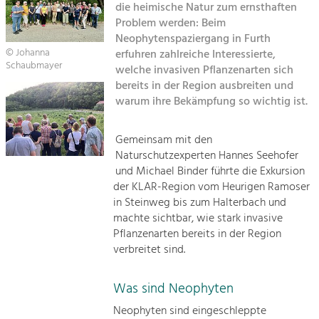
Managing and Caring for the Cultural
die heimische Natur zum ernsthaften
Suche
Landscape.
Problem werden: Beim
Neophytenspaziergang in Furth
Impressum
Tourism
© Johanna
erfuhren zahlreiche Interessierte,
Offer Development and Positioning
Schaubmayer
welche invasiven Pflanzenarten sich
Sitemap
bereits in der Region ausbreiten und
warum ihre Bekämpfung so wichtig ist.
Kontakt
Art & Culture
Crafts, Science and Research.
Gemeinsam mit den
Naturschutzexperten Hannes Seehofer
und Michael Binder führte die Exkursion
Social Affairs, Education
der KLAR-Region vom Heurigen Ramoser
& Identity
in Steinweg bis zum Halterbach und
Equality, Youth and Integration.
machte sichtbar, wie stark invasive
Pflanzenarten bereits in der Region
Mobility & Energy
verbreitet sind.
Climate Change, Public Transport and
Renewable Energy.
Was sind Neophyten
Economy
Neophyten sind eingeschleppte
Increase in Regional Value Added.