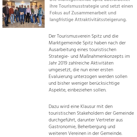
Managing and Caring for the Cultural
Sitemap
Landscape.
ihre Tourismusstrategie und setzt einen
Fokus auf Zusammenarbeit und
Kontakt
langfristige Attraktivitätssteigerung.
Tourism
Offer Development and Positioning
Der Tourismusverein Spitz und die
Marktgemeinde Spitz haben nach der
Art & Culture
Ausarbeitung eines touristischen
Crafts, Science and Research.
Strategie- und Maßnahmenkonzepts im
Jahr 2019 zahlreiche Aktivitäten
umgesetzt, die nun einer ersten
Social Affairs, Education
Evaluierung unterzogen werden sollen
& Identity
und bisher weniger berücksichtige
Equality, Youth and Integration.
Aspekte, einbeziehen sollen.
Mobility & Energy
Dazu wird eine Klausur mit den
Climate Change, Public Transport and
touristischen Stakeholdern der Gemeinde
Renewable Energy.
durchgeführt, darunter Vertreter aus
Gastronomie, Beherbergung und
Economy
weiteren Vereinen in der Gemeinde.
Increase in Regional Value Added.