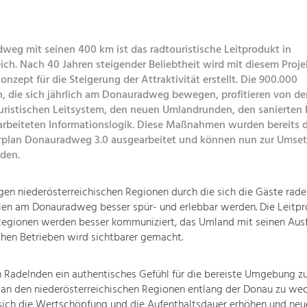
weg mit seinen 400 km ist das radtouristische Leitprodukt in
ich. Nach 40 Jahren steigender Beliebtheit wird mit diesem Proje
zept für die Steigerung der Attraktivität erstellt. Die 900.000
, die sich jährlich am Donauradweg bewegen, profitieren von d
uristischen Leitsystem, den neuen Umlandrunden, den sanierten 
rbeiteten Informationslogik. Diese Maßnahmen wurden bereits det
plan Donauradweg 3.0 ausgearbeitet und können nun zur Umse
rden.
igen niederösterreichischen Regionen durch die sich die Gäste rade
len am Donauradweg besser spür- und erlebbar werden. Die Leitp
Regionen werden besser kommuniziert, das Umland mit seinen Ausf
chen Betrieben wird sichtbarer gemacht.
en Radelnden ein authentisches Gefühl für die bereiste Umgebung 
 an den niederösterreichischen Regionen entlang der Donau zu wec
sich die Wertschöpfung und die Aufenthaltsdauer erhöhen und neu