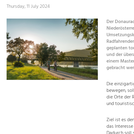
Thursday, 11 July 2024
Der Donaurad
Niederösterre
Umsetzungskon
Radfahrenden
geplanten to
und der übera
einem Master
gebracht we
Die einzigart
bewegen, sol
die Orte der 
und touristis
Ziel ist es d
das Interesse
Dadurch soll 