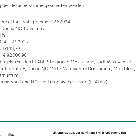
ng der Besucherströme geschaffen werden.
 Projektauswahlgremium: 12.6.2024
r: Donau NÖ Tourismus
70%
024 - 31.5.2025
131.411,70
 € 82.000,90
projekt mit den LEADER-Regionen Moststraße, Südl. Waldviertel -
u, Kamptal+, Donau NÖ Mitte, Weinviertel Donauraum, Marchfeld,
arnuntum
tzung von Land NÖ und Europäischer Union (LEADER).