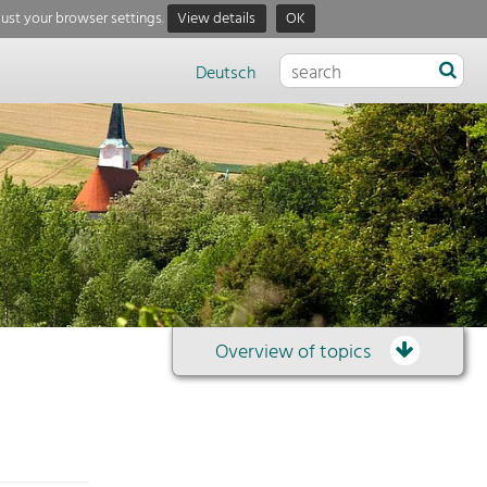
just your browser settings.
View details
OK
Deutsch
Overview of topics
Overview
of