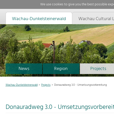
We use cookies to give you the best possible expe
Wachau-Dunkelsteinerwald
Wachau Cultural 
News
Region
Projects
Wachau-Dunkelsteinerwald
Projects
Donauradweg 3.0 - Umsetzungsvorbereitung
Donauradweg 3.0 - Umsetzungsvorberei