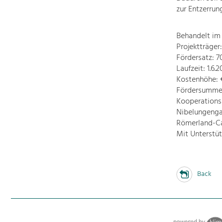
zur Entzerru
Behandelt im
Projektträge
Fördersatz: 
Laufzeit: 1.6.2
Kostenhöhe: € 
Fördersumme:
Kooperations
Nibelungenga
Römerland-C
Mit Unterstü
Back