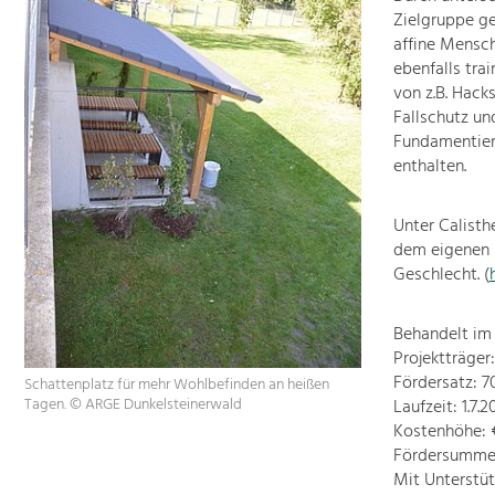
Zielgruppe ge
affine Mensc
ebenfalls tra
von z.B. Hack
Fallschutz un
Fundamentieru
enthalten.
Unter Calisth
dem eigenen K
Geschlecht. (
Behandelt im
Projektträge
Fördersatz: 
Schattenplatz für mehr Wohlbefinden an heißen
Tagen. © ARGE Dunkelsteinerwald
Laufzeit: 1.7.
Kostenhöhe: €
Fördersumme:
Mit Unterstü