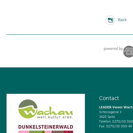
Back
Contact
LEADER-Verein Wacha
Schlossgasse 3
3620 Spitz
Telefon: 02713/30 000
Fax: 02713/30 000-40