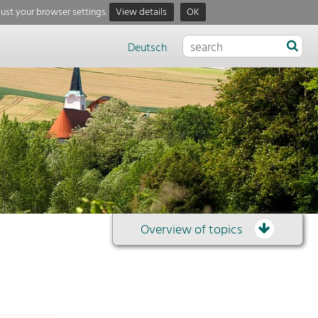
just your browser settings.
View details
OK
Deutsch
Overview of topics
Overview
of