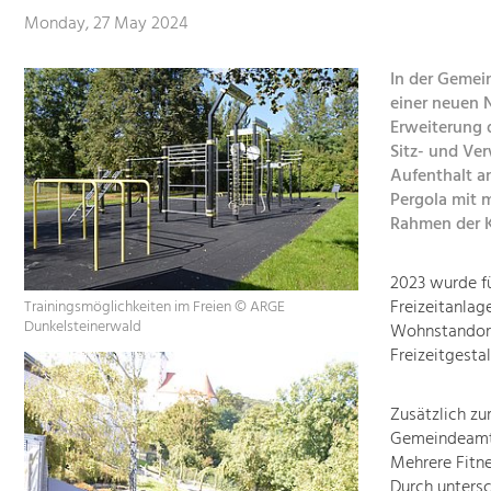
Monday, 27 May 2024
In der Gemei
einer neuen 
Erweiterung d
Sitz- und Ve
Aufenthalt a
Pergola mit m
Rahmen der K
2023 wurde fü
Freizeitanlag
Trainingsmöglichkeiten im Freien © ARGE
Dunkelsteinerwald
Wohnstandortr
Freizeitgesta
Zusätzlich zu
Gemeindeamt 
Mehrere Fitne
Durch untersc