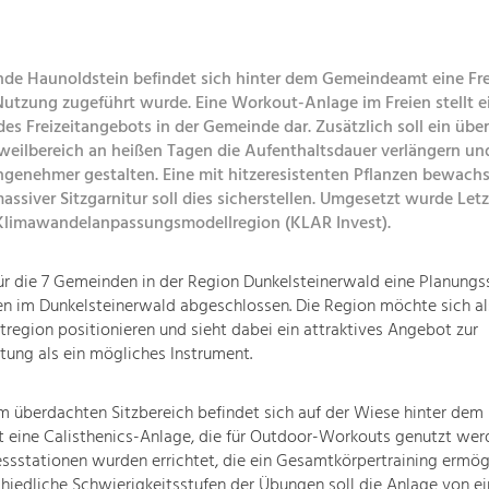
nde Haunoldstein befindet sich hinter dem Gemeindeamt eine Frei
Nutzung zugeführt wurde. Eine Workout-Anlage im Freien stellt e
es Freizeitangebots in der Gemeinde dar. Zusätzlich soll ein übe
rweilbereich an heißen Tagen die Aufenthaltsdauer verlängern un
ngenehmer gestalten. Eine mit hitzeresistenten Pflanzen bewach
assiver Sitzgarnitur soll dies sicherstellen. Umgesetzt wurde Let
limawandelanpassungsmodellregion (KLAR Invest).
r die 7 Gemeinden in der Region Dunkelsteinerwald eine Planungs
en im Dunkelsteinerwald abgeschlossen. Die Region möchte sich al
egion positionieren und sieht dabei ein attraktives Angebot zur
ltung als ein mögliches Instrument.
m überdachten Sitzbereich befindet sich auf der Wiese hinter dem
eine Calisthenics-Anlage, die für Outdoor-Workouts genutzt wer
ssstationen wurden errichtet, die ein Gesamtkörpertraining ermög
hiedliche Schwierigkeitsstufen der Übungen soll die Anlage von ei