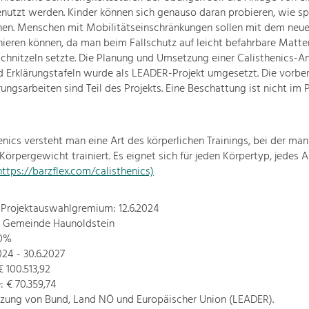
nutzt werden. Kinder können sich genauso daran probieren, wie sp
hen. Menschen mit Mobilitätseinschränkungen sollen mit dem neu
inieren können, da man beim Fallschutz auf leicht befahrbare Matte
schnitzeln setzte. Die Planung und Umsetzung einer Calisthenics-Anl
d Erklärungstafeln wurde als LEADER-Projekt umgesetzt. Die vorbe
ngsarbeiten sind Teil des Projekts. Eine Beschattung ist nicht im P
enics versteht man eine Art des körperlichen Trainings, bei der man
örpergewicht trainiert. Es eignet sich für jeden Körpertyp, jedes A
https://barzflex.com/calisthenics)
 Projektauswahlgremium: 12.6.2024
r: Gemeinde Haunoldstein
70%
2024 - 30.6.2027
 100.513,92
 € 70.359,74
tzung von Bund, Land NÖ und Europäischer Union (LEADER).