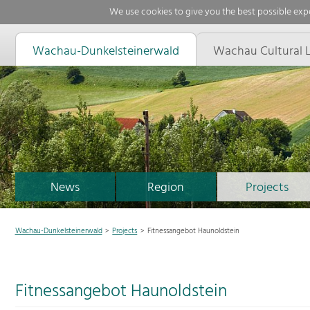
We use cookies to give you the best possible expe
Wachau-Dunkelsteinerwald
Wachau Cultural 
News
Region
Projects
Wachau-Dunkelsteinerwald
Projects
Fitnessangebot Haunoldstein
Fitnessangebot Haunoldstein