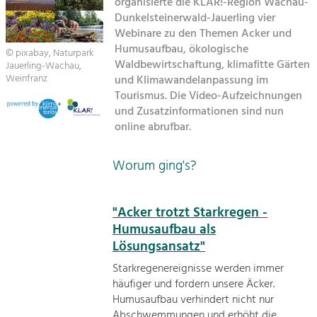
organisierte die KLAR!-Region Wachau-
Managing and Caring for the Cultural
Sitemap
Landscape.
Dunkelsteinerwald-Jauerling vier
Webinare zu den Themen Acker und
Kontakt
Tourism
Humusaufbau, ökologische
© pixabay, Naturpark
Waldbewirtschaftung, klimafitte Gärten
Offer Development and Positioning
Jauerling-Wachau,
Weinfranz
und Klimawandelanpassung im
Tourismus. Die Video-Aufzeichnungen
Art & Culture
und Zusatzinformationen sind nun
online abrufbar.
Crafts, Science and Research.
Worum ging's?
Social Affairs, Education
& Identity
Equality, Youth and Integration.
"Acker trotzt Starkregen -
Humusaufbau als
Mobility & Energy
Lösungsansatz"
Climate Change, Public Transport and
Renewable Energy.
Starkregenereignisse werden immer
häufiger und fordern unsere Äcker.
Economy
Humusaufbau verhindert nicht nur
Increase in Regional Value Added.
Abschwemmungen und erhöht die