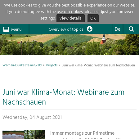
We use cookies to give you the best possible experience on our website.
If you do not agree with the use of cookies, please adjust your browser
Overview of topics
settings.
View details
OK
Wachau-
Wachau
Dunkelsteinerwald
Klima
Dunkelsteinerwald
Cultural
De
Menu
Landscape
Overview of topics
Development within our region is extremely diverse. Which is why we
News
provide you with an overview of our main topics here. For more

information, simply click on the topic to see all projects in this context.
Region

Wachau-Dunkelsteinerwald
Projects
Juni war Klima-Monat: Webinare zum Nachschauen
Projects
Nature & Landscape
LEADER

Conservation
Juni war Klima-Monat: Webinare zum
Maintenance, Regulation and Further
My project

Development.
Nachschauen
Building Culture
Site, Building Culture and Sustainable
Suche
Wednesday, 04 August 2021
Settlements.
Impressum
Agriculture & Forestry
Immer montags zur Primetime