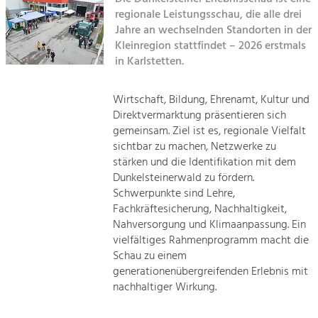
Managing and Caring for the Cultural
Sitemap
Landscape.
regionale Leistungsschau, die alle drei
Jahre an wechselnden Standorten in der
Kontakt
Kleinregion stattfindet – 2026 erstmals
Tourism
in Karlstetten.
Offer Development and Positioning
Wirtschaft, Bildung, Ehrenamt, Kultur und
Art & Culture
Direktvermarktung präsentieren sich
Crafts, Science and Research.
gemeinsam. Ziel ist es, regionale Vielfalt
sichtbar zu machen, Netzwerke zu
stärken und die Identifikation mit dem
Social Affairs, Education
Dunkelsteinerwald zu fördern.
& Identity
Schwerpunkte sind Lehre,
Equality, Youth and Integration.
Fachkräftesicherung, Nachhaltigkeit,
Nahversorgung und Klimaanpassung. Ein
Mobility & Energy
vielfältiges Rahmenprogramm macht die
Climate Change, Public Transport and
Schau zu einem
Renewable Energy.
generationenübergreifenden Erlebnis mit
nachhaltiger Wirkung.
Economy
Increase in Regional Value Added.