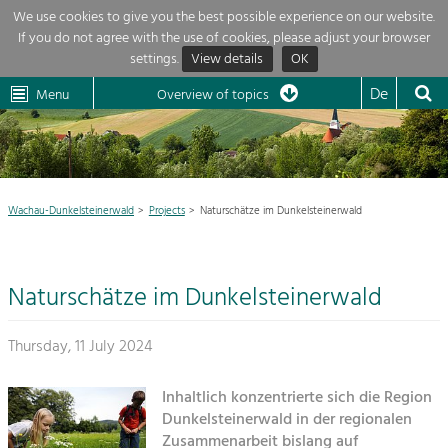
We use cookies to give you the best possible experience on our website.
If you do not agree with the use of cookies, please adjust your browser
Overview of topics
settings.
View details
OK
Wachau-
Wachau
Dunkelsteinerwald
Klima
Dunkelsteinerwald
Cultural
De
Menu
Landscape
Overview of topics
Development within our region is extremely diverse. Which is why we
News
provide you with an overview of our main topics here. For more

information, simply click on the topic to see all projects in this context.
Region

Wachau-Dunkelsteinerwald
Projects
Naturschätze im Dunkelsteinerwald
Projects
Nature & Landscape
LEADER

Conservation
Naturschätze im Dunkelsteinerwald
Maintenance, Regulation and Further
My project

Development.
Building Culture
Thursday, 11 July 2024
Site, Building Culture and Sustainable
Suche
Settlements.
Inhaltlich konzentrierte sich die Region
Impressum
Dunkelsteinerwald in der regionalen
Agriculture & Forestry
Zusammenarbeit bislang auf