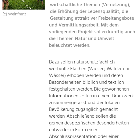
Managing and Caring for the Cultural
Sitemap
wirtschaftliche Themen (Vernetzung),
Landscape.
die Erhöhung der Lebensqualität, die
(c) Weinfranz
Kontakt
Gestaltung attraktiver Freizeitangebote
Tourism
und Vermittlungsarbeit. Mit dem
Offer Development and Positioning
vorliegenden Projekt sollen künftig auch
die Themen Natur und Umwelt
beleuchtet werden.
Art & Culture
Crafts, Science and Research.
Dazu sollen naturschutzfachlich
wertvolle Flächen (Wiesen, Wälder und
Social Affairs, Education
Wässer) erhoben werden und deren
Besonderheiten bildlich und textlich
& Identity
festgehalten werden. Die gewonnenen
Equality, Youth and Integration.
Informationen sollen in einem Druckwerk
Mobility & Energy
zusammengefasst und der lokalen
Bevölkerung zugänglich gemacht
Climate Change, Public Transport and
Renewable Energy.
werden. Abschließend sollen die
gemeindespezifischen Besonderheiten
Economy
entweder in Form einer
Abschlusspräsentation oder einer
Increase in Regional Value Added.