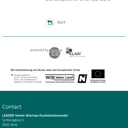
Back
Contact
LEADER-Verein Wachau-Dunkelsteinerwald
Schlossgasse 3
3620 Spitz