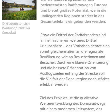
Managing and Caring for the Cultural
Sitemap
Landscape.
bedeutendsten Radfernwegen Europas
und bietet großes Potenzial, wenn die
Kontakt
umliegenden Regionen stärker in das
Tourism
Gesamterlebnis eingebunden werden.
Offer Development and Positioning
© Niederösterreich
Werbung/Franziska
Consolati
Etwa ein Drittel der Radfahrenden sind
Art & Culture
Einheimische, ein weiteres Drittel
Crafts, Science and Research.
Urlaubsgäste – das Vorhaben richtet sich
somit gleichermaßen an die regionale
Bevölkerung wie an Besucherinnen und
Social Affairs, Education
Besucher. Durch eine klarere Orientierung
& Identity
und die bessere Präsentation von
Equality, Youth and Integration.
Ausflugszielen entlang der Strecke soll
die Vielfalt der Donauregion noch stärker
Mobility & Energy
erlebbar werden.
Climate Change, Public Transport and
Renewable Energy.
Ziel des Projekts ist die qualitative
Weiterentwicklung des Donauradwegs
Economy
mit einem modernen Leitsystem, das
Increase in Regional Value Added.