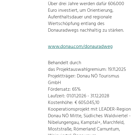
Über drei Jahre werden dafür 606.000
Euro investiert, um Orientierung,
Aufenthaltsdauer und regionale
Wertschöpfung entlang des
Donauradwegs nachhaltig zu stärken.
www.donau.com/donauradweg
Behandelt durch
das Projektauswahlgremium: 19.11.2025
Projektträger: Donau NÖ Tourismus
GmbH
Fördersatz: 65%
Laufzeit: 01.01.2026 - 31.12.2028
Kostenhöhe: € 605.045,10
Kooperationsprojekt mit LEADER-Region
Donau NÖ Mitte, Südliches Waldviertel -
Nibelungengau, Kamptal+, Marchfeld,
Moststraße, Römerland Carnuntum,