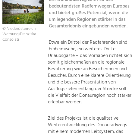
Managing and Caring for the Cultural
Sitemap
Landscape.
bedeutendsten Radfernwegen Europas
und bietet großes Potenzial, wenn die
Kontakt
umliegenden Regionen stärker in das
Tourism
Gesamterlebnis eingebunden werden.
Offer Development and Positioning
© Niederösterreich
Werbung/Franziska
Consolati
Etwa ein Drittel der Radfahrenden sind
Art & Culture
Einheimische, ein weiteres Drittel
Crafts, Science and Research.
Urlaubsgäste – das Vorhaben richtet sich
somit gleichermaßen an die regionale
Bevölkerung wie an Besucherinnen und
Social Affairs, Education
Besucher. Durch eine klarere Orientierung
& Identity
und die bessere Präsentation von
Equality, Youth and Integration.
Ausflugszielen entlang der Strecke soll
die Vielfalt der Donauregion noch stärker
Mobility & Energy
erlebbar werden.
Climate Change, Public Transport and
Renewable Energy.
Ziel des Projekts ist die qualitative
Weiterentwicklung des Donauradwegs
Economy
mit einem modernen Leitsystem, das
Increase in Regional Value Added.