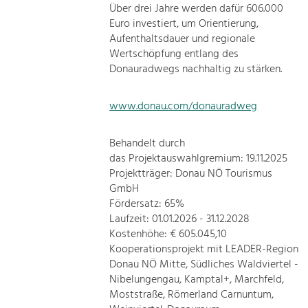
Über drei Jahre werden dafür 606.000
Euro investiert, um Orientierung,
Aufenthaltsdauer und regionale
Wertschöpfung entlang des
Donauradwegs nachhaltig zu stärken.
www.donau.com/donauradweg
Behandelt durch
das Projektauswahlgremium: 19.11.2025
Projektträger: Donau NÖ Tourismus
GmbH
Fördersatz: 65%
Laufzeit: 01.01.2026 - 31.12.2028
Kostenhöhe: € 605.045,10
Kooperationsprojekt mit LEADER-Region
Donau NÖ Mitte, Südliches Waldviertel -
Nibelungengau, Kamptal+, Marchfeld,
Moststraße, Römerland Carnuntum,