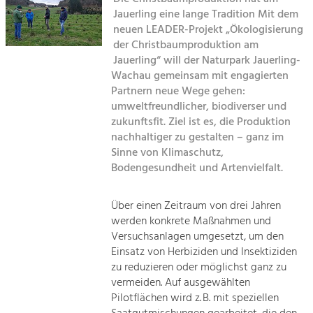
Managing and Caring for the Cultural
Sitemap
Landscape.
Jauerling eine lange Tradition Mit dem
neuen LEADER-Projekt „Ökologisierung
Kontakt
der Christbaumproduktion am
Tourism
Jauerling“ will der Naturpark Jauerling-
Offer Development and Positioning
Wachau gemeinsam mit engagierten
Partnern neue Wege gehen:
umweltfreundlicher, biodiverser und
Art & Culture
zukunftsfit. Ziel ist es, die Produktion
Crafts, Science and Research.
nachhaltiger zu gestalten – ganz im
Sinne von Klimaschutz,
Bodengesundheit und Artenvielfalt.
Social Affairs, Education
& Identity
Equality, Youth and Integration.
Über einen Zeitraum von drei Jahren
werden konkrete Maßnahmen und
Mobility & Energy
Versuchsanlagen umgesetzt, um den
Climate Change, Public Transport and
Einsatz von Herbiziden und Insektiziden
Renewable Energy.
zu reduzieren oder möglichst ganz zu
vermeiden. Auf ausgewählten
Economy
Pilotflächen wird z. B. mit speziellen
Increase in Regional Value Added.