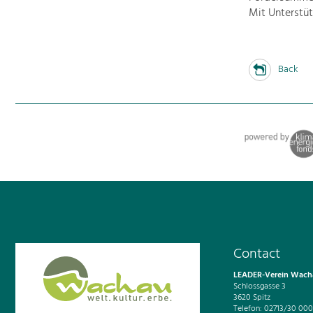
Mit Unterstü
Back
Contact
LEADER-Verein Wacha
Schlossgasse 3
3620 Spitz
Telefon: 02713/30 000