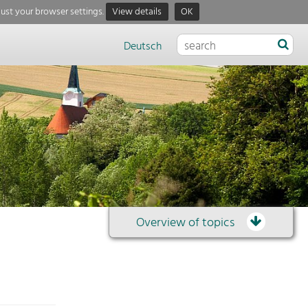
just your browser settings.
View details
OK
Deutsch
Overview of topics
Overview
of