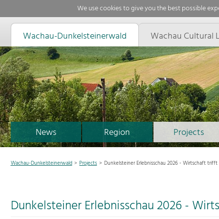
We use cookies to give you the best possible expe
Wachau-Dunkelsteinerwald
Wachau Cultural 
News
Region
Projects
Wachau-Dunkelsteinerwald
Projects
Dunkelsteiner Erlebnisschau 2026 - Wirtschaft triff
Dunkelsteiner Erlebnisschau 2026 - Wirtsc