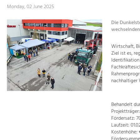
Monday, 02 June 2025
Die Dunkelste
wechselnden S
Wirtschaft, B
Ziel ist es, 
Identifikatio
Fachkräftesic
Rahmenprogra
nachhaltiger 
Behandelt du
Projektträge
Fördersatz: 
Laufzeit: 01.0
Kostenhöhe: €
Fördersumme: