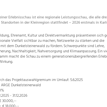
iner Erlebnisschau ist eine regionale Leistungsschau, die alle dre
tandorten in der Kleinregion stattfindet – 2026 erstmals in Karl
ildung, Ehrenamt, Kultur und Direktvermarktung präsentieren sich 
regionale Vielfalt sichtbar zu machen, Netzwerke zu stärken und die
n mit dem Dunkelsteinerwald zu fördern. Schwerpunkte sind Lehre,
herung, Nachhaltigkeit, Nahversorgung und Klimaanpassung. Ein vie
mm macht die Schau zu einem generationenübergreifenden Erlebn
Wirkung.
rch das Projektauswahlgremium im Umlauf: 5.6.2025
r: ARGE Dunkelsteinerwald
70%
2.2025 - 31.12.2026
 30.000,--
 € 18.000,--