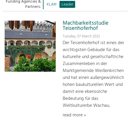
Managing and Caring for the Cultural
Funding Agencies &
Sitemap
KLAR!
Leader
Landscape.
Partners:
Kontakt
Tourism
Machbarkeitsstudie
Offer Development and Positioning
Teisenhoferhof
Tuesday, 07 March 2023
Der Teisenhoferhof ist eines der
Art & Culture
wichtigsten Gebäude für das
Crafts, Science and Research.
kulturelle und gesellschaftliche
Zusammenleben in der
Social Affairs, Education
Marktgemeinde Weißenkirchen
& Identity
und hat einen außergewöhnlich
Equality, Youth and Integration.
hohen baukulturellen Wert und
damit eine ebensolche
Mobility & Energy
Bedeutung für das
Climate Change, Public Transport and
Weltkulturerbe Wachau.
Renewable Energy.
read more »
Economy
Increase in Regional Value Added.