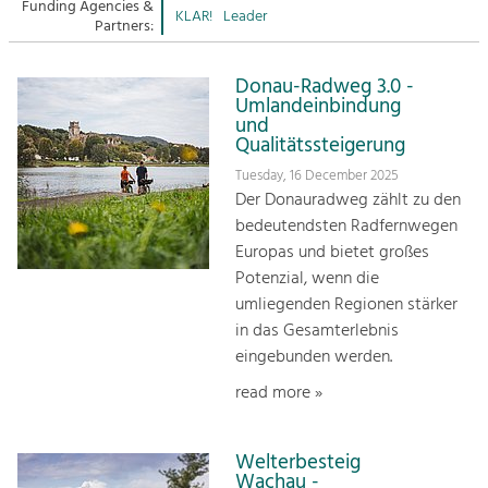
Managing and Caring for the Cultural
Funding Agencies &
Sitemap
KLAR!
Leader
Landscape.
Partners:
Kontakt
Tourism
Donau-Radweg 3.0 -
Offer Development and Positioning
Umlandeinbindung
und
Qualitätssteigerung
Art & Culture
Tuesday, 16 December 2025
Crafts, Science and Research.
Der Donauradweg zählt zu den
bedeutendsten Radfernwegen
Europas und bietet großes
Social Affairs, Education
Potenzial, wenn die
& Identity
umliegenden Regionen stärker
Equality, Youth and Integration.
in das Gesamterlebnis
eingebunden werden.
Mobility & Energy
Climate Change, Public Transport and
read more »
Renewable Energy.
Economy
Welterbesteig
Wachau -
Increase in Regional Value Added.