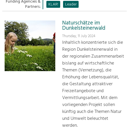
Managing and Caring for the Cultural
Funding Agencies &
Sitemap
KLAR!
Leader
Landscape.
Partners:
Kontakt
Tourism
Naturschätze im
Offer Development and Positioning
Dunkelsteinerwald
Thursday, 11 July 2024
Inhaltlich konzentrierte sich die
Art & Culture
Region Dunkelsteinerwald in
Crafts, Science and Research.
der regionalen Zusammenarbeit
bislang auf wirtschaftliche
Social Affairs, Education
Themen (Vernetzung), die
& Identity
Erhöhung der Lebensqualität,
Equality, Youth and Integration.
die Gestaltung attraktiver
Freizeitangebote und
Mobility & Energy
Vermittlungsarbeit. Mit dem
Climate Change, Public Transport and
vorliegenden Projekt sollen
Renewable Energy.
künftig auch die Themen Natur
und Umwelt beleuchtet
Economy
werden.
Increase in Regional Value Added.