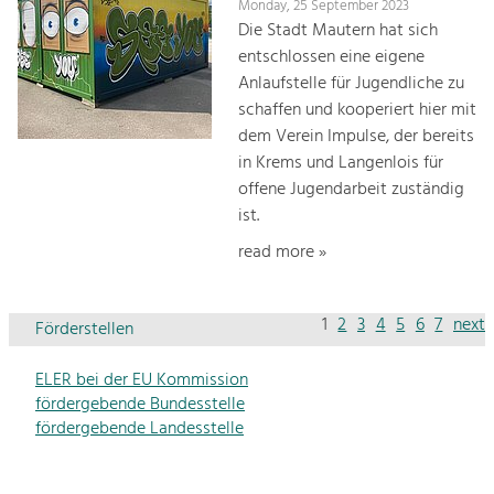
Monday, 25 September 2023
Die Stadt Mautern hat sich
entschlossen eine eigene
Anlaufstelle für Jugendliche zu
schaffen und kooperiert hier mit
dem Verein Impulse, der bereits
in Krems und Langenlois für
offene Jugendarbeit zuständig
ist.
read more »
1
2
3
4
5
6
7
next
Förderstellen
ELER bei der EU Kommission
fördergebende Bundesstelle
fördergebende Landesstelle