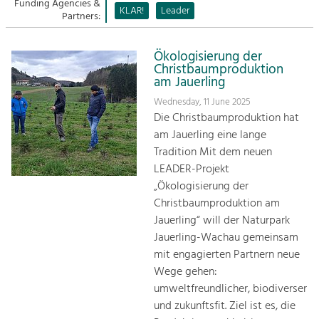
Managing and Caring for the Cultural
Funding Agencies &
Sitemap
KLAR!
Leader
Landscape.
Partners:
Kontakt
Tourism
Ökologisierung der
Offer Development and Positioning
Christbaumproduktion
am Jauerling
Wednesday, 11 June 2025
Art & Culture
Die Christbaumproduktion hat
Crafts, Science and Research.
am Jauerling eine lange
Tradition Mit dem neuen
LEADER-Projekt
Social Affairs, Education
„Ökologisierung der
& Identity
Christbaumproduktion am
Equality, Youth and Integration.
Jauerling“ will der Naturpark
Mobility & Energy
Jauerling-Wachau gemeinsam
Climate Change, Public Transport and
mit engagierten Partnern neue
Renewable Energy.
Wege gehen:
umweltfreundlicher, biodiverser
Economy
und zukunftsfit. Ziel ist es, die
Increase in Regional Value Added.