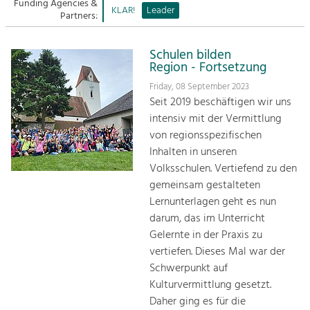
Managing and Caring for the Cultural
Funding Agencies &
Sitemap
KLAR!
Leader
Landscape.
Partners:
Kontakt
Tourism
Schulen bilden
Offer Development and Positioning
Region - Fortsetzung
Friday, 08 September 2023
Seit 2019 beschäftigen wir uns
Art & Culture
intensiv mit der Vermittlung
Crafts, Science and Research.
von regionsspezifischen
Inhalten in unseren
Social Affairs, Education
Volksschulen. Vertiefend zu den
& Identity
gemeinsam gestalteten
Equality, Youth and Integration.
Lernunterlagen geht es nun
darum, das im Unterricht
Mobility & Energy
Gelernte in der Praxis zu
Climate Change, Public Transport and
vertiefen. Dieses Mal war der
Renewable Energy.
Schwerpunkt auf
Kulturvermittlung gesetzt.
Economy
Daher ging es für die
Increase in Regional Value Added.