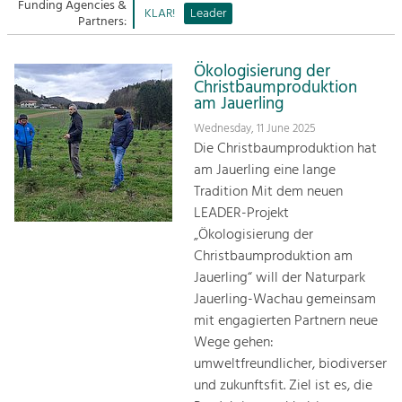
Managing and Caring for the Cultural
Funding Agencies &
Sitemap
KLAR!
Leader
Landscape.
Partners:
Kontakt
Tourism
Ökologisierung der
Offer Development and Positioning
Christbaumproduktion
am Jauerling
Wednesday, 11 June 2025
Art & Culture
Die Christbaumproduktion hat
Crafts, Science and Research.
am Jauerling eine lange
Tradition Mit dem neuen
LEADER-Projekt
Social Affairs, Education
„Ökologisierung der
& Identity
Christbaumproduktion am
Equality, Youth and Integration.
Jauerling“ will der Naturpark
Mobility & Energy
Jauerling-Wachau gemeinsam
Climate Change, Public Transport and
mit engagierten Partnern neue
Renewable Energy.
Wege gehen:
umweltfreundlicher, biodiverser
Economy
und zukunftsfit. Ziel ist es, die
Increase in Regional Value Added.