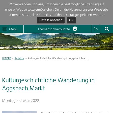
Wir verwenden Cookies, um Ihnen die bestmögliche Erfahrung auf
unserer Webseite zu ermöglichen. Durch die Nutzung unserer Webseite
Themenübersicht
stimmen Sie zu, dass Cookies auf Ihrem Gerät gespeichert werden.
Details ansehen
OK
LEADER
Wachau
Dunkelsteinerwald
Klima
Die Regionalentwicklung in unserer Region ist sehr vielfältig. Deshalb
En
Menü
Themenschwerpunkte
geben wir hier eine Übersicht über unsere Themenschwerpunkte. Für
Aktuelles
mehr Informationen einfach das Thema anklicken und schon werden alle

Projekte in diesem Kontext angezeigt.
Region

Natur- &
LEADER
Projekte
Kulturgeschichtliche Wanderung in Aggsbach Markt
Projekte
Landschaftsschutz
Pflege, Regulierung und
LEADER

Weiterentwicklung.
Kulturgeschichtliche Wanderung in
Baukultur
Mein Projekt

Ortsbild, Baukultur und nachhaltiges
Aggsbach Markt
Siedlungswesen.
Suche
Montag, 02. Mai 2022
Land- & Forstwirtschaft
Bewirtschaftung und Pflege der
Impressum
Kulturlandschaft.