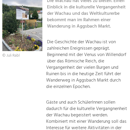
Die Wachau hat vieles zu bieten. Einen
Einblick in die kulturelle Vergangenheit
Sitemap
Tourismus
der Wachau und das Weltkulturerbe
bekommt man im Rahmen einer
Angebotsentwicklung und
Kontakt
Positionierung.
Wanderung in Aggsbach Markt.
Kunst & Kultur
Die Geschichte der Wachau ist von
Handwerk, Wissenschaft und Forschung.
zahlreichen Ereignissen geprägt.
Beginnend mit der Venus von Willendorf
© Juli Rabl
über das Römische Reich, die
Soziales, Bildung &
Vergangenheit der vielen Burgen und
Identität
Ruinen bis in die heutige Zeit führt der
Gleichberechtigung, Jugend und
Wanderweg in Aggsbach Markt durch
Integration
die einzelnen Epochen.
Mobilität & Energie
Klimawandel, öffentlicher Verkehr und
erneuerbare Energie
Gäste und auch SchülerInnen sollen
dadurch für die kulturelle Vergangnenheit
der Wachau begeistert werden.
Wirtschaft
Kombiniert mit einer Wanderung soll das
Steigerung regionaler Wertschöpfung
Interesse für weitere Aktivitäten in der