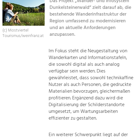
Das Projekt „Wander- und Infosystem
Dunkelsteinerwald“ zielt darauf ab, die
Sitemap
Tourismus
bestehende Wanderinfrastruktur der
Region umfassend zu modernisieren
Angebotsentwicklung und
Kontakt
Positionierung.
und an aktuelle Anforderungen
(c) Mostviertel
anzupassen.
Tourismus/weinfranz.at
Kunst & Kultur
Handwerk, Wissenschaft und Forschung.
Im Fokus steht die Neugestaltung von
Wanderkarten und Informationstafeln,
die sowohl digital als auch analog
Soziales, Bildung &
verfügbar sein werden. Dies
Identität
gewährleistet, dass sowohl technikaffine
Gleichberechtigung, Jugend und
Nutzer als auch Personen, die gedruckte
Integration
Materialien bevorzugen, gleichermaßen
Mobilität & Energie
profitieren. Ergänzend dazu wird die
Klimawandel, öffentlicher Verkehr und
Digitalisierung der Schilderstandorte
erneuerbare Energie
umgesetzt, um Wartungsarbeiten
effizienter zu gestalten.
Wirtschaft
Steigerung regionaler Wertschöpfung
Ein weiterer Schwerpunkt liegt auf der