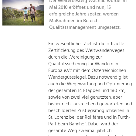
Der Welterbesteig Wachau wurde im
Mai 2010 eröffnet und nun, 15
Sitemap
Tourismus
erfolgreiche Jahre später, werden
Maßnahmen im Bereich
Angebotsentwicklung und
Kontakt
Positionierung.
Qualitätsmanagement umgesetzt.
Kunst & Kultur
Ein wesentliches Ziel ist die offizielle
Handwerk, Wissenschaft und Forschung.
Zertifizierung des Weitwanderweges
durch die „Vereinigung zur
Qualitätssicherung für Wandern in
Soziales, Bildung &
Europa e.V.“ mit dem Österreichischen
Identität
Wandergütesiegel. Dazu notwendig ist
Gleichberechtigung, Jugend und
auch die Wegewartung und Optimierung
Integration
der gesamten 14 Etappen und 180 km,
Mobilität & Energie
sowie von zwei viel genutzten, aber
Klimawandel, öffentlicher Verkehr und
bisher nicht ausreichend gewarteten und
erneuerbare Energie
beschilderten Zustiegsmöglichkeiten in
St. Lorenz bei der Rollfähre und in Furth-
Wirtschaft
Palt beim Bahnhof. Dabei wird der
Steigerung regionaler Wertschöpfung
gesamte Weg zweimal jährlich