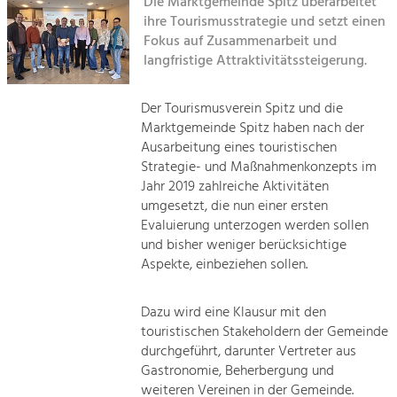
Die Marktgemeinde Spitz überarbeitet
ihre Tourismusstrategie und setzt einen
Sitemap
Tourismus
Fokus auf Zusammenarbeit und
langfristige Attraktivitätssteigerung.
Angebotsentwicklung und
Kontakt
Positionierung.
Der Tourismusverein Spitz und die
Kunst & Kultur
Marktgemeinde Spitz haben nach der
Handwerk, Wissenschaft und Forschung.
Ausarbeitung eines touristischen
Strategie- und Maßnahmenkonzepts im
Jahr 2019 zahlreiche Aktivitäten
Soziales, Bildung &
umgesetzt, die nun einer ersten
Identität
Evaluierung unterzogen werden sollen
Gleichberechtigung, Jugend und
und bisher weniger berücksichtige
Integration
Aspekte, einbeziehen sollen.
Mobilität & Energie
Klimawandel, öffentlicher Verkehr und
erneuerbare Energie
Dazu wird eine Klausur mit den
touristischen Stakeholdern der Gemeinde
durchgeführt, darunter Vertreter aus
Wirtschaft
Gastronomie, Beherbergung und
Steigerung regionaler Wertschöpfung
weiteren Vereinen in der Gemeinde.