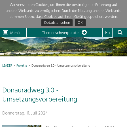
Wir verwenden Cookies, um Ihnen die bestmögliche Erfahrung auf
unserer Webseite zu ermöglichen. Durch die Nutzung unserer Webseite
Themenübersicht
stimmen Sie zu, dass Cookies auf Ihrem Gerät gespeichert werden.
Details ansehen
OK
LEADER
Wachau
Dunkelsteinerwald
Klima
Die Regionalentwicklung in unserer Region ist sehr vielfältig. Deshalb
En
Menü
Themenschwerpunkte
geben wir hier eine Übersicht über unsere Themenschwerpunkte. Für
Aktuelles
mehr Informationen einfach das Thema anklicken und schon werden alle

Projekte in diesem Kontext angezeigt.
Region

Natur- &
LEADER
Projekte
Donauradweg 3.0 - Umsetzungsvorbereitung
Projekte
Landschaftsschutz
Pflege, Regulierung und
LEADER

Weiterentwicklung.
Donauradweg 3.0 -
Baukultur
Mein Projekt

Ortsbild, Baukultur und nachhaltiges
Umsetzungsvorbereitung
Siedlungswesen.
Suche
Donnerstag, 11. Juli 2024
Land- & Forstwirtschaft
Bewirtschaftung und Pflege der
Impressum
Kulturlandschaft.