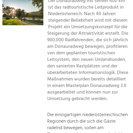
Der Donauradweg mit seinen 400 km
ist das radtouristische Leitprodukt in
Sitemap
Tourismus
Niederösterreich. Nach 40 Jahren
steigender Beliebtheit wird mit diesem
Angebotsentwicklung und
Kontakt
Positionierung.
Projekt ein Umsetzungskonzept für die
Steigerung der Attraktivität erstellt. Die
Kunst & Kultur
900.000 Radfahrenden, die sich jährlich
am Donauradweg bewegen, profitieren
Handwerk, Wissenschaft und Forschung.
von dem geplanten touristischen
Leitsystem, den neuen Umlandrunden,
Soziales, Bildung &
den sanierten Rastplätzen und der
überarbeiteten Informationslogik. Diese
Identität
Maßnahmen wurden bereits detailliert
Gleichberechtigung, Jugend und
Integration
in einem Masterplan Donauradweg 3.0
Mobilität & Energie
ausgearbeitet und können nun zur
Umsetzung gebracht werden.
Klimawandel, öffentlicher Verkehr und
erneuerbare Energie
Die einzigartigen niederösterreichischen
Wirtschaft
Regionen durch die sich die Gäste
Steigerung regionaler Wertschöpfung
radelnd bewegen, sollen am