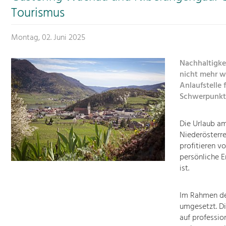
Tourismus
Montag, 02. Juni 2025
Nachhaltigkei
nicht mehr w
Anlaufstelle
Schwerpunkt
Die Urlaub a
Niederösterre
profitieren v
persönliche 
ist.
Im Rahmen de
umgesetzt. Di
auf professio