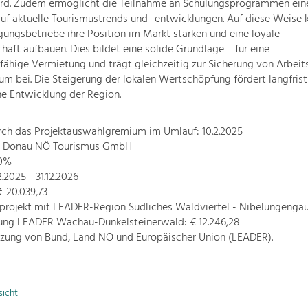
ird. Zudem ermöglicht die Teilnahme an Schulungsprogrammen eine
uf aktuelle Tourismustrends und -entwicklungen. Auf diese Weise
gungsbetriebe ihre Position im Markt stärken und eine loyale
aft aufbauen. Dies bildet eine solide Grundlage für eine
hige Vermietung und trägt gleichzeitig zur Sicherung von Arbeit
um bei. Die Steigerung der lokalen Wertschöpfung fördert langfrist
he Entwicklung der Region.
rch das Projektauswahlgremium im Umlauf: 10.2.2025
r: Donau NÖ Tourismus GmbH
70%
2.2025 - 31.12.2026
 20.039,73
projekt mit LEADER-Region Südliches Waldviertel - Nibelungenga
rung LEADER Wachau-Dunkelsteinerwald: € 12.246,28
tzung von Bund, Land NÖ und Europäischer Union (LEADER).
sicht