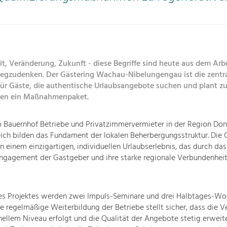
t, Veränderung, Zukunft - diese Begriffe sind heute aus dem Arbe
egzudenken. Der Gästering Wachau-Nibelungengau ist die zentr
 für Gäste, die authentische Urlaubsangebote suchen und plant z
en ein Maßnahmenpaket.
m Bauernhof Betriebe und Privatzimmervermieter in der Region Do
ich bilden das Fundament der lokalen Beherbergungsstruktur. Die 
on einem einzigartigen, individuellen Urlaubserlebnis, das durch das
Engagement der Gastgeber und ihre starke regionale Verbundenhei
s Projektes werden zwei Impuls-Seminare und drei Halbtages-Wo
e regelmäßige Weiterbildung der Betriebe stellt sicher, dass die 
nellem Niveau erfolgt und die Qualität der Angebote stetig erweit