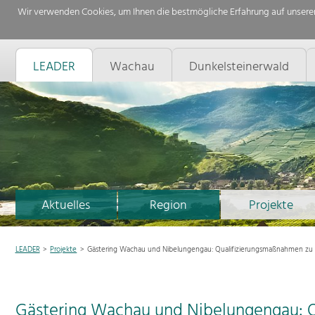
Wir verwenden Cookies, um Ihnen die bestmögliche Erfahrung auf unserer
LEADER
Wachau
Dunkelsteinerwald
Aktuelles
Region
Projekte
LEADER
Projekte
Gästering Wachau und Nibelungengau: Qualifizierungsmaßnahmen zu 
Gästering Wachau und Nibelungengau: 