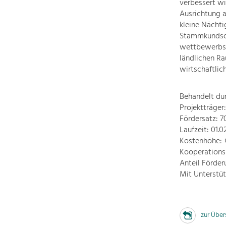
verbessert w
Ausrichtung a
kleine Nächti
Stammkundsch
wettbewerbsfä
ländlichen Ra
wirtschaftlic
Behandelt du
Projektträge
Fördersatz: 
Laufzeit: 01.0
Kostenhöhe: €
Kooperations
Anteil Förde
Mit Unterstü
zur Über