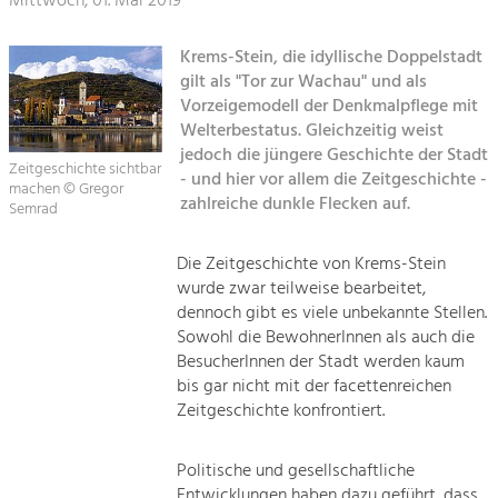
Mittwoch, 01. Mai 2019
Sitemap
Tourismus
Krems-Stein, die idyllische Doppelstadt
Angebotsentwicklung und
gilt als "Tor zur Wachau" und als
Kontakt
Positionierung.
Vorzeigemodell der Denkmalpflege mit
Welterbestatus. Gleichzeitig weist
Kunst & Kultur
jedoch die jüngere Geschichte der Stadt
Zeitgeschichte sichtbar
Handwerk, Wissenschaft und Forschung.
- und hier vor allem die Zeitgeschichte -
machen © Gregor
zahlreiche dunkle Flecken auf.
Semrad
Soziales, Bildung &
Die Zeitgeschichte von Krems-Stein
Identität
wurde zwar teilweise bearbeitet,
Gleichberechtigung, Jugend und
dennoch gibt es viele unbekannte Stellen.
Integration
Sowohl die BewohnerInnen als auch die
Mobilität & Energie
BesucherInnen der Stadt werden kaum
Klimawandel, öffentlicher Verkehr und
bis gar nicht mit der facettenreichen
erneuerbare Energie
Zeitgeschichte konfrontiert.
Wirtschaft
Steigerung regionaler Wertschöpfung
Politische und gesellschaftliche
Entwicklungen haben dazu geführt, dass