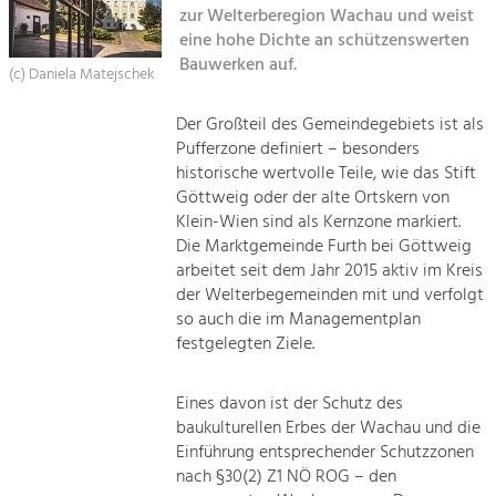
zur Welterberegion Wachau und weist
Sitemap
eine hohe Dichte an schützenswerten
Tourismus
Bauwerken auf.
Angebotsentwicklung und
(c) Daniela Matejschek
Kontakt
Positionierung.
Der Großteil des Gemeindegebiets ist als
Kunst & Kultur
Pufferzone definiert – besonders
historische wertvolle Teile, wie das Stift
Handwerk, Wissenschaft und Forschung.
Göttweig oder der alte Ortskern von
Klein-Wien sind als Kernzone markiert.
Soziales, Bildung &
Die Marktgemeinde Furth bei Göttweig
arbeitet seit dem Jahr 2015 aktiv im Kreis
Identität
der Welterbegemeinden mit und verfolgt
Gleichberechtigung, Jugend und
Integration
so auch die im Managementplan
Mobilität & Energie
festgelegten Ziele.
Klimawandel, öffentlicher Verkehr und
erneuerbare Energie
Eines davon ist der Schutz des
baukulturellen Erbes der Wachau und die
Wirtschaft
Einführung entsprechender Schutzzonen
Steigerung regionaler Wertschöpfung
nach §30(2) Z1 NÖ ROG – den