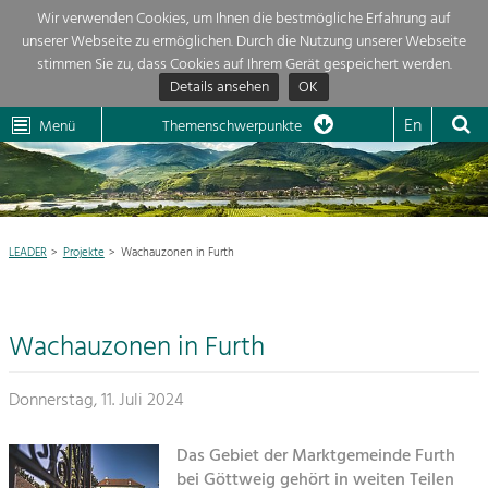
Wir verwenden Cookies, um Ihnen die bestmögliche Erfahrung auf
unserer Webseite zu ermöglichen. Durch die Nutzung unserer Webseite
Themenübersicht
stimmen Sie zu, dass Cookies auf Ihrem Gerät gespeichert werden.
Details ansehen
OK
LEADER
Wachau
Dunkelsteinerwald
Klima
Die Regionalentwicklung in unserer Region ist sehr vielfältig. Deshalb
En
Menü
Themenschwerpunkte
geben wir hier eine Übersicht über unsere Themenschwerpunkte. Für
Aktuelles
mehr Informationen einfach das Thema anklicken und schon werden alle

Projekte in diesem Kontext angezeigt.
Region

Natur- &
LEADER
Projekte
Wachauzonen in Furth
Projekte
Landschaftsschutz
Pflege, Regulierung und
LEADER

Weiterentwicklung.
Wachauzonen in Furth
Baukultur
Mein Projekt

Ortsbild, Baukultur und nachhaltiges
Siedlungswesen.
Donnerstag, 11. Juli 2024
Suche
Land- & Forstwirtschaft
Das Gebiet der Marktgemeinde Furth
Bewirtschaftung und Pflege der
Impressum
bei Göttweig gehört in weiten Teilen
Kulturlandschaft.