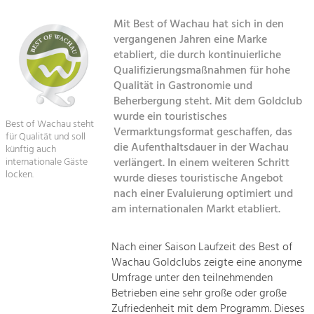
Mit Best of Wachau hat sich in den
Sitemap
Tourismus
vergangenen Jahren eine Marke
Angebotsentwicklung und
etabliert, die durch kontinuierliche
Kontakt
Positionierung.
Qualifizierungsmaßnahmen für hohe
Qualität in Gastronomie und
Kunst & Kultur
Beherbergung steht. Mit dem Goldclub
Handwerk, Wissenschaft und Forschung.
wurde ein touristisches
Best of Wachau steht
Vermarktungsformat geschaffen, das
für Qualität und soll
die Aufenthaltsdauer in der Wachau
künftig auch
Soziales, Bildung &
verlängert. In einem weiteren Schritt
internationale Gäste
Identität
locken.
wurde dieses touristische Angebot
Gleichberechtigung, Jugend und
nach einer Evaluierung optimiert und
Integration
am internationalen Markt etabliert.
Mobilität & Energie
Klimawandel, öffentlicher Verkehr und
erneuerbare Energie
Nach einer Saison Laufzeit des Best of
Wachau Goldclubs zeigte eine anonyme
Umfrage unter den teilnehmenden
Wirtschaft
Betrieben eine sehr große oder große
Steigerung regionaler Wertschöpfung
Zufriedenheit mit dem Programm. Dieses