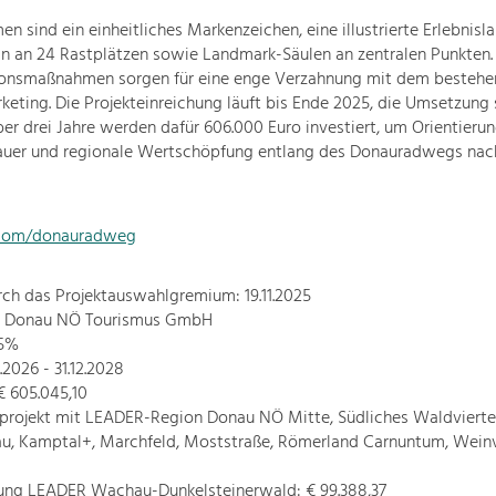
 sind ein einheitliches Markenzeichen, eine illustrierte Erlebnisla
ln an 24 Rastplätzen sowie Landmark-Säulen an zentralen Punkten
nsmaßnahmen sorgen für eine enge Verzahnung mit dem besteh
eting. Die Projekteinreichung läuft bis Ende 2025, die Umsetzung 
er drei Jahre werden dafür 606.000 Euro investiert, um Orientierun
auer und regionale Wertschöpfung entlang des Donauradwegs nach
com/donauradweg
ch das Projektauswahlgremium: 19.11.2025
r: Donau NÖ Tourismus GmbH
65%
1.2026 - 31.12.2028
€ 605.045,10
projekt mit LEADER-Region Donau NÖ Mitte, Südliches Waldviertel
u, Kamptal+, Marchfeld, Moststraße, Römerland Carnuntum, Weinv
rung LEADER Wachau-Dunkelsteinerwald: € 99.388,37