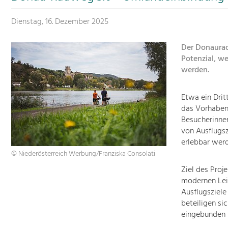
Dienstag, 16. Dezember 2025
Der Donaurad
Potenzial, w
werden.
Etwa ein Drit
das Vorhaben 
Besucherinnen
von Ausflugsz
erlebbar werd
© Niederösterreich Werbung/Franziska Consolati
Ziel des Proj
modernen Lei
Ausflugsziele
beteiligen si
eingebunden 