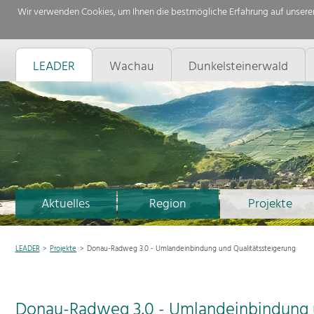
Wir verwenden Cookies, um Ihnen die bestmögliche Erfahrung auf unserer
LEADER
Wachau
Dunkelsteinerwald
Aktuelles
Region
Projekte
LEADER
Projekte
Donau-Radweg 3.0 - Umlandeinbindung und Qualitätssteigerung
Donau-Radweg 3.0 - Umlandeinbindung u