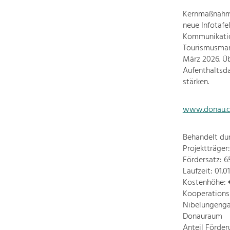
Kernmaßnahmen
neue Infotafe
Kommunikatio
Tourismusmark
März 2026. Üb
Aufenthaltsd
stärken.
www.donau.
Behandelt dur
Projektträge
Fördersatz: 
Laufzeit: 01.0
Kostenhöhe: 
Kooperations
Nibelungenga
Donauraum
Anteil Förde