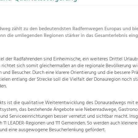
weg zählt zu den bedeutendsten Radfernwegen Europas und bie
enn die umliegenden Regionen stärker in das Gesamterlebnis ei
tel der Radfahrenden sind Einheimische, ein weiteres Drittel Urlau
richtet sich somit gleichermaßen an die regionale Bevölkerung wi
 und Besucher. Durch eine klarere Orientierung und die bessere Pr
ielen entlang der Strecke soll die Vielfalt der Donauregion noch st
en.
ekts ist die qualitative Weiterentwicklung des Donauradwegs mit 
tsystem, das bestehende Angebote wie Nebenradwege, Gastrono
 und Serviceeinrichtungen besser vernetzt und sichtbar macht. In
ch 11 LEADER-Regionen und 111 Gemeinden. So werden auch kleinere
und eine ausgewogene Besucherlenkung gefördert.