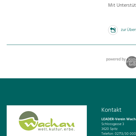
Mit Unterstü
zur Über
Kontakt
LEADER-Verein Wacha
Schlossgasse 3
3620 Spitz
Telefon: 02713/30 000