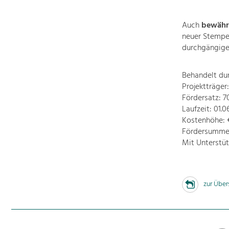
Auch
bewährt
neuer Stempel
durchgängige
Behandelt du
Projektträge
Fördersatz: 
Laufzeit: 01.0
Kostenhöhe: €
Fördersumme:
Mit Unterstü
zur Über