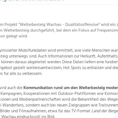
m Projekt "Welterbesteig Wachau - Qualitätsoffensive" wird ein 
den Welterbesteig durchgeführt, bei dem ein Fokus auf Frequenz
n gelegt wird.
nymisierter Mobilfunkdaten wird ermittelt, wie viele Menschen w
eig unterwegs sind. Auch Informationen zur Herkunft, Aufenthalt
r können daraus abgeleitet werden. Diese Daten liefern eine fundier
ebot gezielt weiterzuentwickeln, Hot Spots zu entlasten und die
s für alle zu verbessern.
wird auch die
Kommunikation rund um den Welterbesteig modern
-Kampagnen, Kooperationen mit Outdoor-Plattformen wie Komoot
ktionen und Medienpartnerschaften wird die Bekanntheit des Wege
ei Wanderfans, sondern auch bei neuen Zielgruppen wie Trailrunnern
Bilder und Filmaufnahmen, etwa für das TV-Format
Land der Berg
 Wachau eindrucksvoll ins Bild.