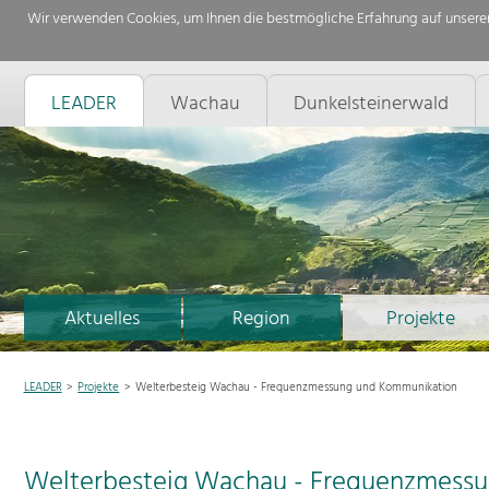
Wir verwenden Cookies, um Ihnen die bestmögliche Erfahrung auf unserer
LEADER
Wachau
Dunkelsteinerwald
Aktuelles
Region
Projekte
LEADER
Projekte
Welterbesteig Wachau - Frequenzmessung und Kommunikation
Welterbesteig Wachau - Frequenzmess