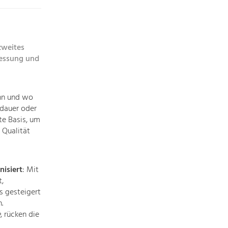
Die
Regionalentwicklung
in
unserer
zweites
Region
messung und
ist
sehr
vielfältig.
ann und wo
Deshalb
sdauer oder
geben
te Basis, um
wir
 Qualität
hier
eine
Übersicht
isiert
: Mit
über
,
unsere
s gesteigert
Themenschwerpunkte.
.
Für
e
, rücken die
mehr