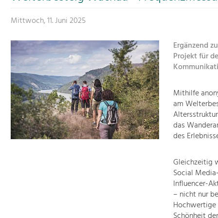
Mittwoch, 11. Juni 2025
Ergänzend zu
Projekt für 
Kommunikatio
Mithilfe ano
am Welterbest
Altersstruktu
das Wanderang
des Erlebnisse
Gleichzeitig 
Social Media
Influencer-A
– nicht nur b
Hochwertige 
Schönheit der