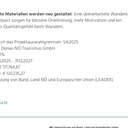
e Materialien werden neu gestaltet
: Eine überarbeitete Wanderk
pass sorgen für bessere Orientierung, mehr Motivation und ein
s Qualitätsgefühl beim Wandern.
rch das Projektauswahlgremium: 5.6.2025
r: Donau NÖ Tourismus GmbH
70%
6.2025 - 31.12.2027
 171.764,67
 € 120.235,27
tzung von Bund, Land NÖ und Europäischer Union (LEADER).
sicht