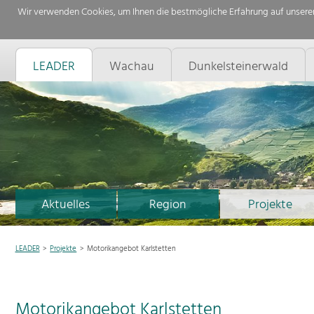
Wir verwenden Cookies, um Ihnen die bestmögliche Erfahrung auf unserer
LEADER
Wachau
Dunkelsteinerwald
Aktuelles
Region
Projekte
LEADER
Projekte
Motorikangebot Karlstetten
Motorikangebot Karlstetten