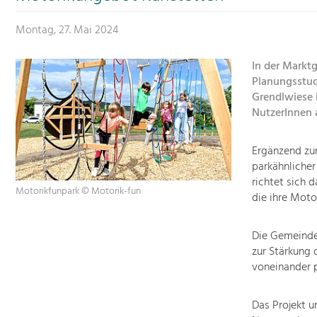
Montag, 27. Mai 2024
In der Markt
Planungsstud
Grendlwiese 
NutzerInnen 
Ergänzend zum
parkähnlicher
richtet sich 
Motorikfunpark © Motorik-fun
die ihre Moto
Die Gemeinde 
zur Stärkung 
voneinander p
Das Projekt 