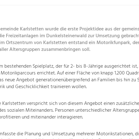
gemeinde Karlstetten wurde die erste Projektidee aus der gemei
ie Freizeitanlagen im Dunkelsteinerwald zur Umsetzung gebracht
im Ortszentrum von Karlstetten entstand ein Motorikfunpark, de
aller Altersgruppen zusammenbringen soll.
 bestehenden Spielplatz, der für 2- bis 8-Jährige ausgerichtet ist
 Motorikparcours errichtet. Auf einer Fläche von knapp 1.200 Quad
das neue Angebot generationenübergreifend an Familien bis hin zu S
rik und Geschicklichkeit trainieren wollen.
Karlstetten verspricht sich von diesem Angebot einen zusätzlich
des sozialen Miteinanders. Personen unterschiedlicher Altersgrup
rofitieren und miteinander interagieren.
umfasste die Planung und Umsetzung mehrerer Motorikstationen, di