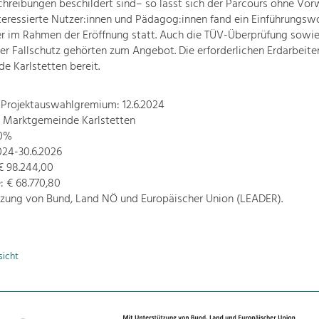
reibungen beschildert sind– so lässt sich der Parcours ohne Vor
nteressierte Nutzer:innen und Pädagog:innen fand ein Einführungs
r im Rahmen der Eröffnung statt. Auch die TÜV-Überprüfung sowie
r Fallschutz gehörten zum Angebot. Die erforderlichen Erdarbeiten
 Karlstetten bereit.
 Projektauswahlgremium: 12.6.2024
: Marktgemeinde Karlstetten
70%
2024-30.6.2026
€ 98.244,00
 € 68.770,80
tzung von Bund, Land NÖ und Europäischer Union (LEADER).
sicht