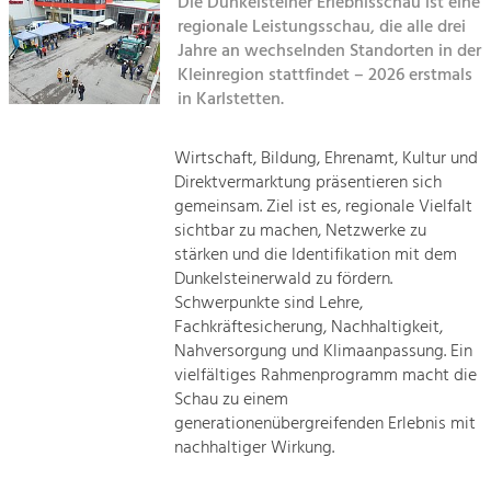
Die Dunkelsteiner Erlebnisschau ist eine
regionale Leistungsschau, die alle drei
Sitemap
Tourismus
Jahre an wechselnden Standorten in der
Kleinregion stattfindet – 2026 erstmals
Angebotsentwicklung und
Kontakt
Positionierung.
in Karlstetten.
Kunst & Kultur
Wirtschaft, Bildung, Ehrenamt, Kultur und
Handwerk, Wissenschaft und Forschung.
Direktvermarktung präsentieren sich
gemeinsam. Ziel ist es, regionale Vielfalt
sichtbar zu machen, Netzwerke zu
Soziales, Bildung &
stärken und die Identifikation mit dem
Identität
Dunkelsteinerwald zu fördern.
Gleichberechtigung, Jugend und
Schwerpunkte sind Lehre,
Integration
Fachkräftesicherung, Nachhaltigkeit,
Mobilität & Energie
Nahversorgung und Klimaanpassung. Ein
Klimawandel, öffentlicher Verkehr und
vielfältiges Rahmenprogramm macht die
erneuerbare Energie
Schau zu einem
generationenübergreifenden Erlebnis mit
Wirtschaft
nachhaltiger Wirkung.
Steigerung regionaler Wertschöpfung