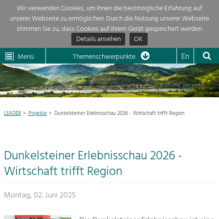
Wir verwenden Cookies, um Ihnen die bestmögliche Erfahrung auf
unserer Webseite zu ermöglichen. Durch die Nutzung unserer Webseite
Themenübersicht
stimmen Sie zu, dass Cookies auf Ihrem Gerät gespeichert werden.
Details ansehen
OK
LEADER
Wachau
Dunkelsteinerwald
Klima
Die Regionalentwicklung in unserer Region ist sehr vielfältig. Deshalb
En
Menü
Themenschwerpunkte
geben wir hier eine Übersicht über unsere Themenschwerpunkte. Für
Aktuelles
mehr Informationen einfach das Thema anklicken und schon werden alle

Projekte in diesem Kontext angezeigt.
Region

Natur- &
LEADER
Projekte
Dunkelsteiner Erlebnisschau 2026 - Wirtschaft trifft Region
Projekte
Landschaftsschutz
Pflege, Regulierung und
LEADER

Weiterentwicklung.
Dunkelsteiner Erlebnisschau 2026 -
Baukultur
Mein Projekt

Ortsbild, Baukultur und nachhaltiges
Wirtschaft trifft Region
Siedlungswesen.
Suche
Montag, 02. Juni 2025
Land- & Forstwirtschaft
Bewirtschaftung und Pflege der
Impressum
Kulturlandschaft.