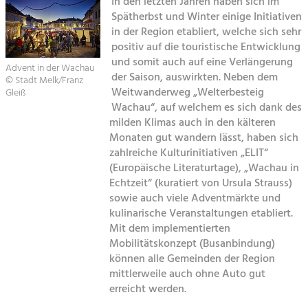
In den letzten Jahren haben sich im
Spätherbst und Winter einige Initiativen
Sitemap
Tourismus
in der Region etabliert, welche sich sehr
positiv auf die touristische Entwicklung
Angebotsentwicklung und
Kontakt
Positionierung.
und somit auch auf eine Verlängerung
Advent in der Wachau
der Saison, auswirkten. Neben dem
© Stadt Melk/Franz
Kunst & Kultur
Weitwanderweg „Welterbesteig
Gleiß
Wachau“, auf welchem es sich dank des
Handwerk, Wissenschaft und Forschung.
milden Klimas auch in den kälteren
Monaten gut wandern lässt, haben sich
Soziales, Bildung &
zahlreiche Kulturinitiativen „ELIT“
(Europäische Literaturtage), „Wachau in
Identität
Echtzeit“ (kuratiert von Ursula Strauss)
Gleichberechtigung, Jugend und
Integration
sowie auch viele Adventmärkte und
Mobilität & Energie
kulinarische Veranstaltungen etabliert.
Mit dem implementierten
Klimawandel, öffentlicher Verkehr und
erneuerbare Energie
Mobilitätskonzept (Busanbindung)
können alle Gemeinden der Region
Wirtschaft
mittlerweile auch ohne Auto gut
erreicht werden.
Steigerung regionaler Wertschöpfung