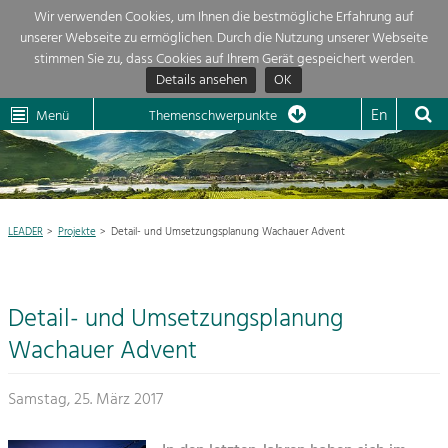
Wir verwenden Cookies, um Ihnen die bestmögliche Erfahrung auf
unserer Webseite zu ermöglichen. Durch die Nutzung unserer Webseite
Themenübersicht
stimmen Sie zu, dass Cookies auf Ihrem Gerät gespeichert werden.
Details ansehen
OK
LEADER
Wachau
Dunkelsteinerwald
Klima
Die Regionalentwicklung in unserer Region ist sehr vielfältig. Deshalb
En
Menü
Themenschwerpunkte
geben wir hier eine Übersicht über unsere Themenschwerpunkte. Für
Aktuelles
mehr Informationen einfach das Thema anklicken und schon werden alle

Projekte in diesem Kontext angezeigt.
Region

Natur- &
LEADER
Projekte
Detail- und Umsetzungsplanung Wachauer Advent
Projekte
Landschaftsschutz
Pflege, Regulierung und
LEADER

Weiterentwicklung.
Detail- und Umsetzungsplanung
Baukultur
Mein Projekt

Ortsbild, Baukultur und nachhaltiges
Wachauer Advent
Siedlungswesen.
Suche
Samstag, 25. März 2017
Land- & Forstwirtschaft
Bewirtschaftung und Pflege der
Impressum
Kulturlandschaft.