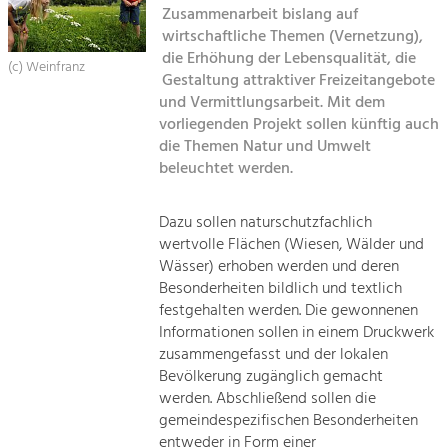
Zusammenarbeit bislang auf
Sitemap
wirtschaftliche Themen (Vernetzung),
Tourismus
die Erhöhung der Lebensqualität, die
Angebotsentwicklung und
(c) Weinfranz
Kontakt
Gestaltung attraktiver Freizeitangebote
Positionierung.
und Vermittlungsarbeit. Mit dem
vorliegenden Projekt sollen künftig auch
Kunst & Kultur
die Themen Natur und Umwelt
Handwerk, Wissenschaft und Forschung.
beleuchtet werden.
Soziales, Bildung &
Dazu sollen naturschutzfachlich
wertvolle Flächen (Wiesen, Wälder und
Identität
Wässer) erhoben werden und deren
Gleichberechtigung, Jugend und
Integration
Besonderheiten bildlich und textlich
Mobilität & Energie
festgehalten werden. Die gewonnenen
Informationen sollen in einem Druckwerk
Klimawandel, öffentlicher Verkehr und
erneuerbare Energie
zusammengefasst und der lokalen
Bevölkerung zugänglich gemacht
Wirtschaft
werden. Abschließend sollen die
gemeindespezifischen Besonderheiten
Steigerung regionaler Wertschöpfung
entweder in Form einer