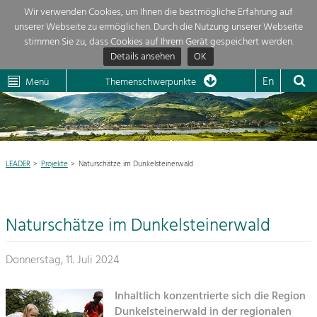
Wir verwenden Cookies, um Ihnen die bestmögliche Erfahrung auf
unserer Webseite zu ermöglichen. Durch die Nutzung unserer Webseite
Themenübersicht
stimmen Sie zu, dass Cookies auf Ihrem Gerät gespeichert werden.
Details ansehen
OK
LEADER
Wachau
Dunkelsteinerwald
Klima
Die Regionalentwicklung in unserer Region ist sehr vielfältig. Deshalb
En
Menü
Themenschwerpunkte
geben wir hier eine Übersicht über unsere Themenschwerpunkte. Für
Aktuelles
mehr Informationen einfach das Thema anklicken und schon werden alle

Projekte in diesem Kontext angezeigt.
Region

Natur- &
LEADER
Projekte
Naturschätze im Dunkelsteinerwald
Projekte
Landschaftsschutz
Pflege, Regulierung und
LEADER

Weiterentwicklung.
Naturschätze im Dunkelsteinerwald
Baukultur
Mein Projekt

Ortsbild, Baukultur und nachhaltiges
Siedlungswesen.
Donnerstag, 11. Juli 2024
Suche
Land- & Forstwirtschaft
Inhaltlich konzentrierte sich die Region
Bewirtschaftung und Pflege der
Impressum
Dunkelsteinerwald in der regionalen
Kulturlandschaft.