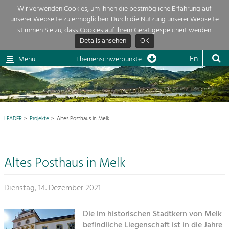
Wir verwenden Cookies, um Ihnen die bestmögliche Erfahrung auf
unserer Webseite zu ermöglichen. Durch die Nutzung unserer Webseite
Themenübersicht
stimmen Sie zu, dass Cookies auf Ihrem Gerät gespeichert werden.
Details ansehen
OK
LEADER
Wachau
Dunkelsteinerwald
Klima
Die Regionalentwicklung in unserer Region ist sehr vielfältig. Deshalb
En
Menü
Themenschwerpunkte
geben wir hier eine Übersicht über unsere Themenschwerpunkte. Für
Aktuelles
mehr Informationen einfach das Thema anklicken und schon werden alle

Projekte in diesem Kontext angezeigt.
Region

Natur- &
LEADER
Projekte
Altes Posthaus in Melk
Projekte
Landschaftsschutz
Pflege, Regulierung und
LEADER

Weiterentwicklung.
Altes Posthaus in Melk
Baukultur
Mein Projekt

Ortsbild, Baukultur und nachhaltiges
Siedlungswesen.
Dienstag, 14. Dezember 2021
Suche
Land- & Forstwirtschaft
Die im historischen Stadtkern von Melk
Bewirtschaftung und Pflege der
Impressum
befindliche Liegenschaft ist in die Jahre
Kulturlandschaft.