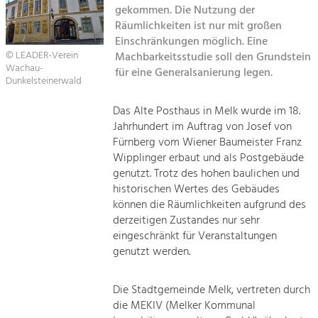
gekommen. Die Nutzung der
Sitemap
Räumlichkeiten ist nur mit großen
Tourismus
Einschränkungen möglich. Eine
Angebotsentwicklung und
Kontakt
© LEADER-Verein
Machbarkeitsstudie soll den Grundstein
Positionierung.
Wachau-
für eine Generalsanierung legen.
Dunkelsteinerwald
Kunst & Kultur
Das Alte Posthaus in Melk wurde im 18.
Handwerk, Wissenschaft und Forschung.
Jahrhundert im Auftrag von Josef von
Fürnberg vom Wiener Baumeister Franz
Soziales, Bildung &
Wipplinger erbaut und als Postgebäude
genutzt. Trotz des hohen baulichen und
Identität
historischen Wertes des Gebäudes
Gleichberechtigung, Jugend und
Integration
können die Räumlichkeiten aufgrund des
Mobilität & Energie
derzeitigen Zustandes nur sehr
eingeschränkt für Veranstaltungen
Klimawandel, öffentlicher Verkehr und
erneuerbare Energie
genutzt werden.
Wirtschaft
Die Stadtgemeinde Melk, vertreten durch
Steigerung regionaler Wertschöpfung
die MEKIV (Melker Kommunal