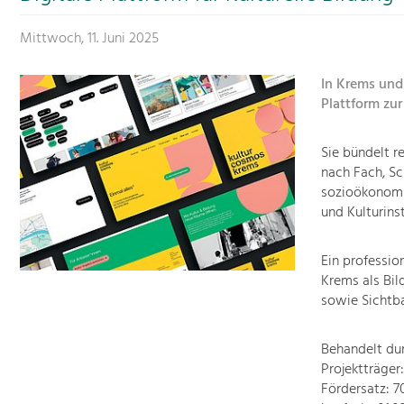
Mittwoch, 11. Juni 2025
In Krems und
Plattform zur
Sie bündelt r
nach Fach, Sc
sozioökonomis
und Kulturins
Ein professio
Krems als Bil
sowie Sichtba
Behandelt du
Projektträger
Fördersatz: 