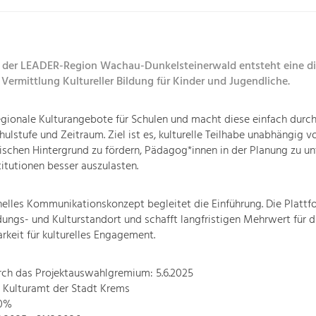
 der LEADER-Region Wachau-Dunkelsteinerwald entsteht eine di
 Vermittlung Kultureller Bildung für Kinder und Jugendliche.
egionale Kulturangebote für Schulen und macht diese einfach durc
hulstufe und Zeitraum. Ziel ist es, kulturelle Teilhabe unabhängig 
chen Hintergrund zu fördern, Pädagog*innen in der Planung zu un
titutionen besser auszulasten.
nelles Kommunikationskonzept begleitet die Einführung. Die Plattf
dungs- und Kulturstandort und schafft langfristigen Mehrwert für 
rkeit für kulturelles Engagement.
rch das Projektauswahlgremium: 5.6.2025
: Kulturamt der Stadt Krems
70%