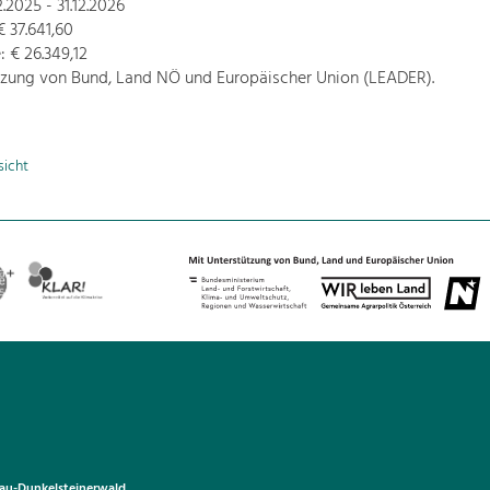
2.2025 - 31.12.2026
 37.641,60
 € 26.349,12
tzung von Bund, Land NÖ und Europäischer Union (LEADER).
sicht
u-Dunkelsteinerwald