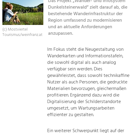
Das Projekt „Wander- und Infosystem
Dunkelsteinerwald“ zielt darauf ab, die
Sitemap
Tourismus
bestehende Wanderinfrastruktur der
Region umfassend zu modernisieren
Angebotsentwicklung und
Kontakt
Positionierung.
und an aktuelle Anforderungen
(c) Mostviertel
anzupassen.
Tourismus/weinfranz.at
Kunst & Kultur
Handwerk, Wissenschaft und Forschung.
Im Fokus steht die Neugestaltung von
Wanderkarten und Informationstafeln,
die sowohl digital als auch analog
Soziales, Bildung &
verfügbar sein werden. Dies
Identität
gewährleistet, dass sowohl technikaffine
Gleichberechtigung, Jugend und
Nutzer als auch Personen, die gedruckte
Integration
Materialien bevorzugen, gleichermaßen
Mobilität & Energie
profitieren. Ergänzend dazu wird die
Klimawandel, öffentlicher Verkehr und
Digitalisierung der Schilderstandorte
erneuerbare Energie
umgesetzt, um Wartungsarbeiten
effizienter zu gestalten.
Wirtschaft
Steigerung regionaler Wertschöpfung
Ein weiterer Schwerpunkt liegt auf der