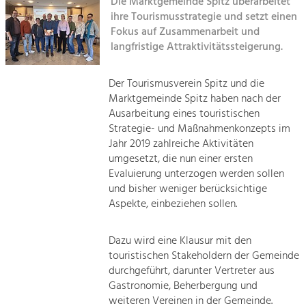
Die Marktgemeinde Spitz überarbeitet
ihre Tourismusstrategie und setzt einen
Sitemap
Tourismus
Fokus auf Zusammenarbeit und
langfristige Attraktivitätssteigerung.
Angebotsentwicklung und
Kontakt
Positionierung.
Der Tourismusverein Spitz und die
Kunst & Kultur
Marktgemeinde Spitz haben nach der
Handwerk, Wissenschaft und Forschung.
Ausarbeitung eines touristischen
Strategie- und Maßnahmenkonzepts im
Jahr 2019 zahlreiche Aktivitäten
Soziales, Bildung &
umgesetzt, die nun einer ersten
Identität
Evaluierung unterzogen werden sollen
Gleichberechtigung, Jugend und
und bisher weniger berücksichtige
Integration
Aspekte, einbeziehen sollen.
Mobilität & Energie
Klimawandel, öffentlicher Verkehr und
erneuerbare Energie
Dazu wird eine Klausur mit den
touristischen Stakeholdern der Gemeinde
durchgeführt, darunter Vertreter aus
Wirtschaft
Gastronomie, Beherbergung und
Steigerung regionaler Wertschöpfung
weiteren Vereinen in der Gemeinde.