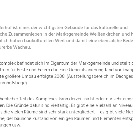
erhof ist eines der wichtigsten Gebäude für das kulturelle und
liche Zusammenleben in der Marktgemeinde Weißenkirchen und h
ich hohen baukulturellen Wert und damit eine ebensolche Bede
urerbe Wachau.
omplex befindet sich im Eigentum der Marktgemeinde und stellt 
ntrum für Feste und Feiern dar. Eine Generalsanierung fand vor knap
tzte größere Umbau erfolgte 2008. (Ausstellungsbereich im Dachge
urnhofstiege).
rheblicher Teil des Komplexes kann derzeit nicht oder nur sehr eing
n. Die Gründe dafür sind vielfältig: Es gibt eine Vielzahl an Niveau
, die vielen Räume sind sehr stark untergliedert – es gibt viele N
e, der bauliche Zustand von einigen Räumen und Elementen entspr
ungen usw.