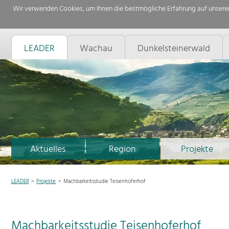
Wir verwenden Cookies, um Ihnen die bestmögliche Erfahrung auf unserer
LEADER
Wachau
Dunkelsteinerwald
Aktuelles
Region
Projekte
LEADER
Projekte
Machbarkeitsstudie Teisenhoferhof
Machbarkeitsstudie Teisenhoferhof