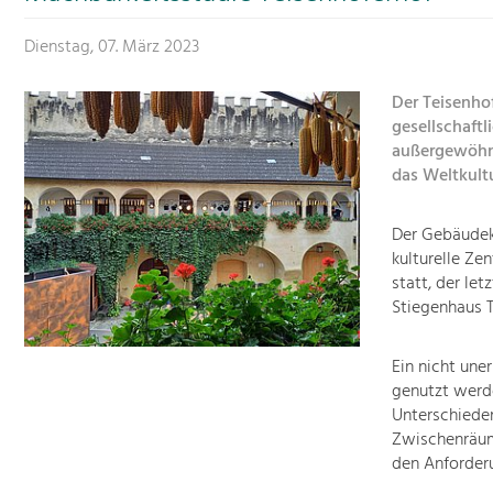
Dienstag, 07. März 2023
Der Teisenhof
gesellschaft
außergewöhnl
das Weltkult
Der Gebäudek
kulturelle Ze
statt, der le
Stiegenhaus T
Ein nicht une
genutzt werde
Unterschieden
Zwischenräum
den Anforder