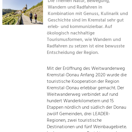
Die Themen Natur, Bewegung,
Wandern und Radfahren in
Sitemap
Tourismus
Kombination mit Genuss, Kulinarik und
Geschichte sind im Kremstal sehr gut
Angebotsentwicklung und
Kontakt
Positionierung.
erleb- und kommunizierbar. Auf
ökologisch nachhaltige
Kunst & Kultur
Tourismusformen, wie Wandern und
Radfahren zu setzen ist eine bewusste
Handwerk, Wissenschaft und Forschung.
Entscheidung der Region.
Soziales, Bildung &
Mit der Eröffnung des Weitwanderweg
Identität
Kremstal-Donau Anfang 2020 wurde die
Gleichberechtigung, Jugend und
touristische Kooperation der Region
Integration
Kremstal-Donau erlebbar gemacht. Der
Mobilität & Energie
Weitwanderweg verbindet auf rund
Klimawandel, öffentlicher Verkehr und
hundert Wanderkilometern und 15
erneuerbare Energie
Etappen nördlich und südlich der Donau
zwölf Gemeinden, drei LEADER-
Wirtschaft
Regionen, zwei touristische
Steigerung regionaler Wertschöpfung
Destinationen und fünf Weinbaugebiete.