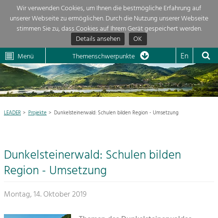
Wir verwenden Cookies, um Ihnen die bestmögliche Erfahrung auf
unserer Webseite zu ermöglichen. Durch die Nutzung unserer Webseite
Themenübersicht
stimmen Sie zu, dass Cookies auf Ihrem Gerät gespeichert werden.
Details ansehen
OK
LEADER
Wachau
Dunkelsteinerwald
Klima
Die Regionalentwicklung in unserer Region ist sehr vielfältig. Deshalb
En
Menü
Themenschwerpunkte
geben wir hier eine Übersicht über unsere Themenschwerpunkte. Für
Aktuelles
mehr Informationen einfach das Thema anklicken und schon werden alle

Projekte in diesem Kontext angezeigt.
Region

Natur- &
LEADER
Projekte
Dunkelsteinerwald: Schulen bilden Region - Umsetzung
Projekte
Landschaftsschutz
Pflege, Regulierung und
LEADER

Weiterentwicklung.
Dunkelsteinerwald: Schulen bilden
Baukultur
Mein Projekt

Ortsbild, Baukultur und nachhaltiges
Region - Umsetzung
Siedlungswesen.
Suche
Montag, 14. Oktober 2019
Land- & Forstwirtschaft
Bewirtschaftung und Pflege der
Impressum
Kulturlandschaft.