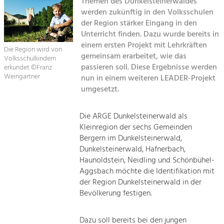
Themen des Dunkelsteinerwaldes
werden zukünftig in den Volksschulen
Sitemap
Tourismus
der Region stärker Eingang in den
Unterricht finden. Dazu wurde bereits in
Angebotsentwicklung und
Kontakt
Positionierung.
einem ersten Projekt mit Lehrkräften
Die Region wird von
gemeinsam erarbeitet, wie das
Volksschulkindern
Kunst & Kultur
passieren soll. Diese Ergebnisse werden
erkundet ©Franz
Weingartner
nun in einem weiteren LEADER-Projekt
Handwerk, Wissenschaft und Forschung.
umgesetzt.
Soziales, Bildung &
Die ARGE Dunkelsteinerwald als
Identität
Kleinregion der sechs Gemeinden
Gleichberechtigung, Jugend und
Bergern im Dunkelsteinerwald,
Integration
Dunkelsteinerwald, Hafnerbach,
Mobilität & Energie
Haunoldstein, Neidling und Schönbühel-
Klimawandel, öffentlicher Verkehr und
Aggsbach möchte die Identifikation mit
erneuerbare Energie
der Region Dunkelsteinerwald in der
Bevölkerung festigen.
Wirtschaft
Steigerung regionaler Wertschöpfung
Dazu soll bereits bei den jungen