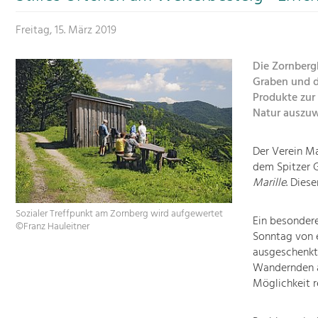
Freitag, 15. März 2019
Die Zornberg
Graben und d
Produkte zur 
Natur auszuw
Der Verein M
dem Spitzer 
Marille
. Dies
Sozialer Treffpunkt am Zornberg wird aufgewertet
Ein besondere
©Franz Hauleitner
Sonntag von e
ausgeschenkt.
Wandernden a
Möglichkeit r