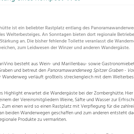
hütte ist ein beliebter Rastplatz entlang des Panoramawanderwe
es Welterbesteiges. An Sonntagen bieten dort regionale Betriebe
Stärkung an. Die bisher fehlende Toilette veranlasst die Wandern
eichen, zum Leidwesen der Winzer und anderen Wandergäste.
ariVino besteht aus Wein- und Marillenbau- sowie Gastronomiebet
Graben und betreut den
Panoramawanderweg Spitzer Graben - Vo
er Wanderweg verläuft großteils streckengleich mit dem Welterbes
s Highlight erwartet die Wandergäste bei der Zornberghütte. Hier
inem der Vereinsmitgliedern Weine, Säfte und Wasser zur Erfrisc
 Zum einen wird so einen Rastplatz mit Verpflegung für die zahlre
n beiden Wanderwegen geschaffen und zum anderen entsteht da
egionale Produkte zu vermarkten.