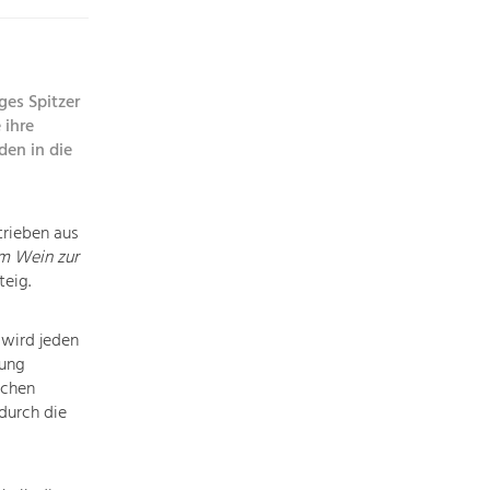
Die
Regionalentwicklung
in
unserer
ges Spitzer
Region
 ihre
ist
den in die
sehr
vielfältig.
Deshalb
rieben aus
geben
m Wein zur
wir
teig.
hier
eine
 wird jeden
Übersicht
hung
über
ichen
unsere
durch die
Themenschwerpunkte.
Für
mehr