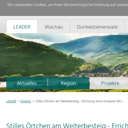
Wir verwenden Cookies, um Ihnen die bestmögliche Erfahrung auf unserer
LEADER
Wachau
Dunkelsteinerwald
Aktuelles
Region
Projekte
LEADER
Projekte
Stilles Örtchen am Welterbesteig - Errichtung eines Kompost-WCs
Stilles Örtchen am Welterbesteig - Err