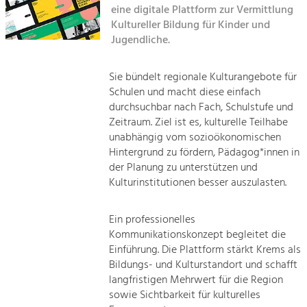
eine digitale Plattform zur Vermittlung
Sitemap
Kultureller Bildung für Kinder und
Tourismus
Jugendliche.
Angebotsentwicklung und
Kontakt
Positionierung.
Sie bündelt regionale Kulturangebote für
Kunst & Kultur
Schulen und macht diese einfach
durchsuchbar nach Fach, Schulstufe und
Handwerk, Wissenschaft und Forschung.
Zeitraum. Ziel ist es, kulturelle Teilhabe
unabhängig vom sozioökonomischen
Soziales, Bildung &
Hintergrund zu fördern, Pädagog*innen in
der Planung zu unterstützen und
Identität
Kulturinstitutionen besser auszulasten.
Gleichberechtigung, Jugend und
Integration
Mobilität & Energie
Ein professionelles
Klimawandel, öffentlicher Verkehr und
Kommunikationskonzept begleitet die
erneuerbare Energie
Einführung. Die Plattform stärkt Krems als
Bildungs- und Kulturstandort und schafft
Wirtschaft
langfristigen Mehrwert für die Region
Steigerung regionaler Wertschöpfung
sowie Sichtbarkeit für kulturelles