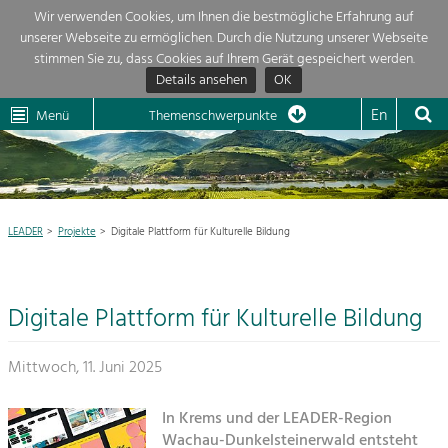
Wir verwenden Cookies, um Ihnen die bestmögliche Erfahrung auf
unserer Webseite zu ermöglichen. Durch die Nutzung unserer Webseite
Themenübersicht
stimmen Sie zu, dass Cookies auf Ihrem Gerät gespeichert werden.
Details ansehen
OK
LEADER
Wachau
Dunkelsteinerwald
Klima
Die Regionalentwicklung in unserer Region ist sehr vielfältig. Deshalb
En
Menü
Themenschwerpunkte
geben wir hier eine Übersicht über unsere Themenschwerpunkte. Für
Aktuelles
mehr Informationen einfach das Thema anklicken und schon werden alle

Projekte in diesem Kontext angezeigt.
Region

Natur- &
LEADER
Projekte
Digitale Plattform für Kulturelle Bildung
Projekte
Landschaftsschutz
Pflege, Regulierung und
LEADER

Weiterentwicklung.
Digitale Plattform für Kulturelle Bildung
Baukultur
Mein Projekt

Ortsbild, Baukultur und nachhaltiges
Siedlungswesen.
Mittwoch, 11. Juni 2025
Suche
Land- & Forstwirtschaft
In Krems und der LEADER-Region
Bewirtschaftung und Pflege der
Impressum
Wachau-Dunkelsteinerwald entsteht
Kulturlandschaft.