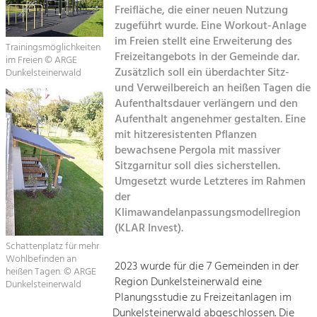
Freifläche, die einer neuen Nutzung
Sitemap
zugeführt wurde. Eine Workout-Anlage
Tourismus
im Freien stellt eine Erweiterung des
Trainingsmöglichkeiten
Angebotsentwicklung und
Kontakt
Freizeitangebots in der Gemeinde dar.
Positionierung.
im Freien © ARGE
Zusätzlich soll ein überdachter Sitz-
Dunkelsteinerwald
und Verweilbereich an heißen Tagen die
Kunst & Kultur
Aufenthaltsdauer verlängern und den
Handwerk, Wissenschaft und Forschung.
Aufenthalt angenehmer gestalten. Eine
mit hitzeresistenten Pflanzen
bewachsene Pergola mit massiver
Soziales, Bildung &
Sitzgarnitur soll dies sicherstellen.
Identität
Umgesetzt wurde Letzteres im Rahmen
Gleichberechtigung, Jugend und
der
Integration
Klimawandelanpassungsmodellregion
Mobilität & Energie
(KLAR Invest).
Klimawandel, öffentlicher Verkehr und
erneuerbare Energie
Schattenplatz für mehr
Wohlbefinden an
2023 wurde für die 7 Gemeinden in der
heißen Tagen. © ARGE
Wirtschaft
Region Dunkelsteinerwald eine
Dunkelsteinerwald
Planungsstudie zu Freizeitanlagen im
Steigerung regionaler Wertschöpfung
Dunkelsteinerwald abgeschlossen. Die