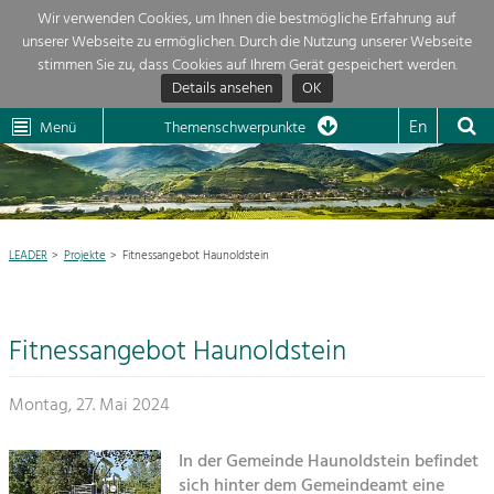
Wir verwenden Cookies, um Ihnen die bestmögliche Erfahrung auf
unserer Webseite zu ermöglichen. Durch die Nutzung unserer Webseite
Themenübersicht
stimmen Sie zu, dass Cookies auf Ihrem Gerät gespeichert werden.
Details ansehen
OK
LEADER
Wachau
Dunkelsteinerwald
Klima
Die Regionalentwicklung in unserer Region ist sehr vielfältig. Deshalb
En
Menü
Themenschwerpunkte
geben wir hier eine Übersicht über unsere Themenschwerpunkte. Für
Aktuelles
mehr Informationen einfach das Thema anklicken und schon werden alle

Projekte in diesem Kontext angezeigt.
Region

Natur- &
LEADER
Projekte
Fitnessangebot Haunoldstein
Projekte
Landschaftsschutz
Pflege, Regulierung und
LEADER

Weiterentwicklung.
Fitnessangebot Haunoldstein
Baukultur
Mein Projekt

Ortsbild, Baukultur und nachhaltiges
Siedlungswesen.
Montag, 27. Mai 2024
Suche
Land- & Forstwirtschaft
In der Gemeinde Haunoldstein befindet
Bewirtschaftung und Pflege der
Impressum
sich hinter dem Gemeindeamt eine
Kulturlandschaft.