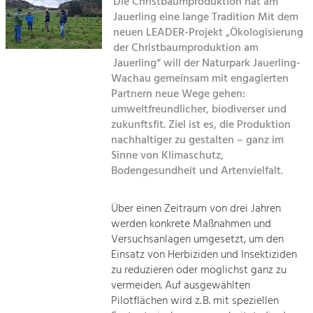
Die Christbaumproduktion hat am
Jauerling eine lange Tradition Mit dem
Sitemap
Tourismus
neuen LEADER-Projekt „Ökologisierung
der Christbaumproduktion am
Angebotsentwicklung und
Kontakt
Positionierung.
Jauerling“ will der Naturpark Jauerling-
Wachau gemeinsam mit engagierten
Kunst & Kultur
Partnern neue Wege gehen:
umweltfreundlicher, biodiverser und
Handwerk, Wissenschaft und Forschung.
zukunftsfit. Ziel ist es, die Produktion
nachhaltiger zu gestalten – ganz im
Soziales, Bildung &
Sinne von Klimaschutz,
Bodengesundheit und Artenvielfalt.
Identität
Gleichberechtigung, Jugend und
Integration
Über einen Zeitraum von drei Jahren
Mobilität & Energie
werden konkrete Maßnahmen und
Klimawandel, öffentlicher Verkehr und
Versuchsanlagen umgesetzt, um den
erneuerbare Energie
Einsatz von Herbiziden und Insektiziden
zu reduzieren oder möglichst ganz zu
Wirtschaft
vermeiden. Auf ausgewählten
Steigerung regionaler Wertschöpfung
Pilotflächen wird z. B. mit speziellen