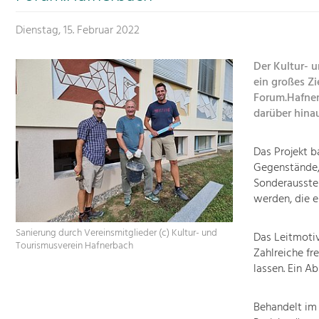
Dienstag, 15. Februar 2022
Der Kultur- 
ein großes Z
Forum.Hafner
darüber hinau
Das Projekt 
Gegenstände,
Sonderausstel
werden, die e
Sanierung durch Vereinsmitglieder (c) Kultur- und
Das Leitmotiv
Tourismusverein Hafnerbach
Zahlreiche fr
lassen. Ein A
Behandelt im