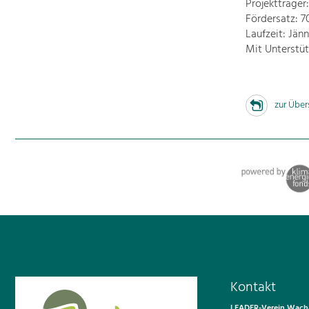
Projektträger
Fördersatz: 7
Laufzeit: Jän
Mit Unterstü
zur Über
Kontakt
LEADER-Verein Wacha