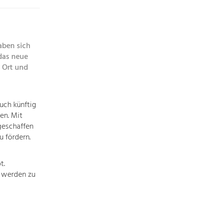
Die
Regionalentwicklung
in
unserer
aben sich
Region
das neue
ist
 Ort und
sehr
vielfältig.
Deshalb
uch künftig
geben
en. Mit
wir
geschaffen
hier
 fördern.
eine
Übersicht
t.
über
t werden zu
unsere
Themenschwerpunkte.
Für
mehr