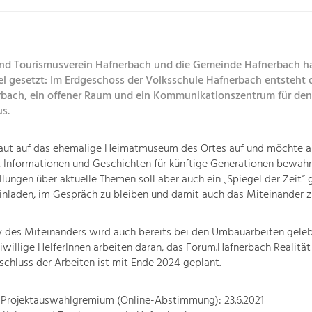
und Tourismusverein Hafnerbach und die Gemeinde Hafnerbach h
iel gesetzt: Im Erdgeschoss der Volksschule Hafnerbach entsteht 
bach, ein offener Raum und ein Kommunikationszentrum für den
s.
baut auf das ehemalige Heimatmuseum des Ortes auf und möchte a
 Informationen und Geschichten für künftige Generationen bewahr
lungen über aktuelle Themen soll aber auch ein „Spiegel der Zeit“ 
inladen, im Gespräch zu bleiben und damit auch das Miteinander zu
 des Miteinanders wird auch bereits bei den Umbauarbeiten geleb
eiwillige HelferInnen arbeiten daran, das Forum.Hafnerbach Realitä
bschluss der Arbeiten ist mit Ende 2024 geplant.
 Projektauswahlgremium (Online-Abstimmung): 23.6.2021