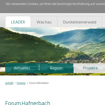
Wir verwenden Cookies, um Ihnen die bestmögliche Erfahrung auf unserer
LEADER
Wachau
Dunkelsteinerwald
Aktuelles
Region
Projekte
LEADER
Projekte
Forum.Hafnerbach
Forum.Hafnerbach