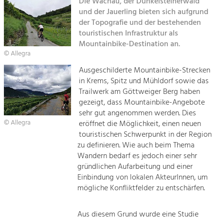
Die Wachau, der Dunkelsteinerwald
und der Jauerling bieten sich aufgrund
Sitemap
Tourismus
der Topografie und der bestehenden
touristischen Infrastruktur als
Angebotsentwicklung und
Kontakt
Positionierung.
Mountainbike-Destination an.
© Allegra
Kunst & Kultur
Ausgeschilderte Mountainbike-Strecken
Handwerk, Wissenschaft und Forschung.
in Krems, Spitz und Mühldorf sowie das
Trailwerk am Göttweiger Berg haben
gezeigt, dass Mountainbike-Angebote
Soziales, Bildung &
sehr gut angenommen werden. Dies
Identität
© Allegra
eröffnet die Möglichkeit, einen neuen
Gleichberechtigung, Jugend und
touristischen Schwerpunkt in der Region
Integration
zu definieren. Wie auch beim Thema
Mobilität & Energie
Wandern bedarf es jedoch einer sehr
Klimawandel, öffentlicher Verkehr und
gründlichen Aufarbeitung und einer
erneuerbare Energie
Einbindung von lokalen AkteurInnen, um
mögliche Konfliktfelder zu entschärfen.
Wirtschaft
Steigerung regionaler Wertschöpfung
Aus diesem Grund wurde eine Studie