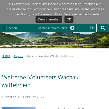
Wir verwenden Cookies, um Ihnen die bestmögliche Erfahrung auf
unserer Webseite zu ermöglichen. Durch die Nutzung unserer Webseite
Themenübersicht
stimmen Sie zu, dass Cookies auf Ihrem Gerät gespeichert werden.
Details ansehen
OK
LEADER
Wachau
Dunkelsteinerwald
Klima
Die Regionalentwicklung in unserer Region ist sehr vielfältig. Deshalb
En
Menü
Themenschwerpunkte
geben wir hier eine Übersicht über unsere Themenschwerpunkte. Für
Aktuelles
mehr Informationen einfach das Thema anklicken und schon werden alle

Projekte in diesem Kontext angezeigt.
Region

Natur- &
LEADER
Projekte
Welterbe-Volunteers Wachau-Mittelrhein
Projekte
Landschaftsschutz
Pflege, Regulierung und
LEADER

Weiterentwicklung.
Welterbe-Volunteers Wachau-
Baukultur
Mein Projekt

Ortsbild, Baukultur und nachhaltiges
Mittelrhein
Siedlungswesen.
Suche
Dienstag, 01. Februar 2022
Land- & Forstwirtschaft
Bewirtschaftung und Pflege der
Impressum
Kulturlandschaft.