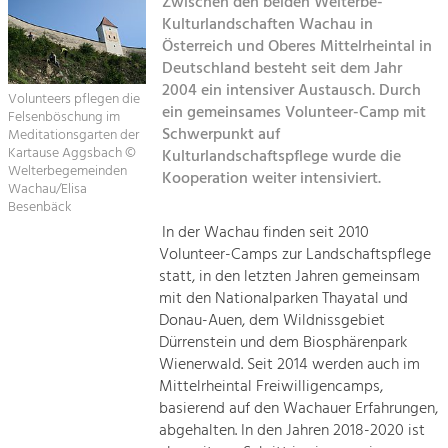
Zwischen den beiden Welterbe-
Kulturlandschaften Wachau in
Sitemap
Tourismus
Österreich und Oberes Mittelrheintal in
Deutschland besteht seit dem Jahr
Angebotsentwicklung und
Kontakt
Positionierung.
2004 ein intensiver Austausch. Durch
Volunteers pflegen die
ein gemeinsames Volunteer-Camp mit
Felsenböschung im
Kunst & Kultur
Schwerpunkt auf
Meditationsgarten der
Kartause Aggsbach ©
Kulturlandschaftspflege wurde die
Handwerk, Wissenschaft und Forschung.
Welterbegemeinden
Kooperation weiter intensiviert.
Wachau/Elisa
Besenbäck
Soziales, Bildung &
In der Wachau finden seit 2010
Identität
Volunteer-Camps zur Landschaftspflege
Gleichberechtigung, Jugend und
statt, in den letzten Jahren gemeinsam
Integration
mit den Nationalparken Thayatal und
Mobilität & Energie
Donau-Auen, dem Wildnissgebiet
Klimawandel, öffentlicher Verkehr und
Dürrenstein und dem Biosphärenpark
erneuerbare Energie
Wienerwald. Seit 2014 werden auch im
Mittelrheintal Freiwilligencamps,
Wirtschaft
basierend auf den Wachauer Erfahrungen,
Steigerung regionaler Wertschöpfung
abgehalten. In den Jahren 2018-2020 ist