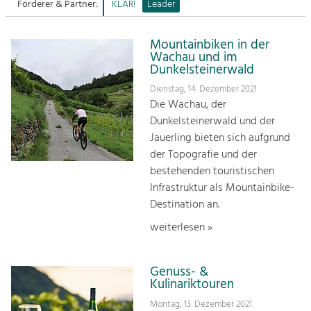
Förderer & Partner:
KLAR!
Leader
Sitemap
Tourismus
Mountainbiken in der
Angebotsentwicklung und
Kontakt
Wachau und im
Positionierung.
Dunkelsteinerwald
Dienstag, 14. Dezember 2021
Kunst & Kultur
Die Wachau, der
Handwerk, Wissenschaft und Forschung.
Dunkelsteinerwald und der
Jauerling bieten sich aufgrund
Soziales, Bildung &
der Topografie und der
Identität
bestehenden touristischen
Gleichberechtigung, Jugend und
Infrastruktur als Mountainbike-
Integration
Destination an.
Mobilität & Energie
weiterlesen »
Klimawandel, öffentlicher Verkehr und
erneuerbare Energie
Genuss- &
Wirtschaft
Kulinariktouren
Steigerung regionaler Wertschöpfung
Montag, 13. Dezember 2021