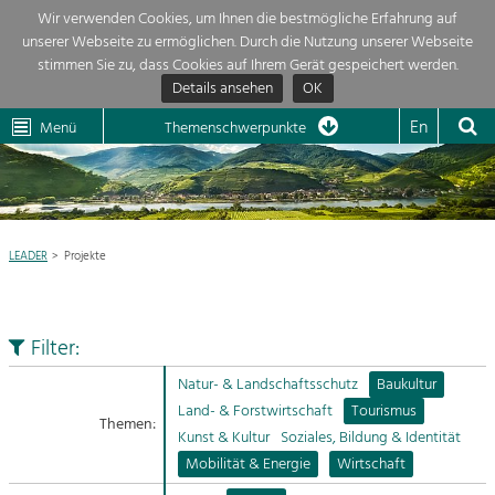
Wir verwenden Cookies, um Ihnen die bestmögliche Erfahrung auf
unserer Webseite zu ermöglichen. Durch die Nutzung unserer Webseite
Themenübersicht
stimmen Sie zu, dass Cookies auf Ihrem Gerät gespeichert werden.
Details ansehen
OK
LEADER
Wachau
Dunkelsteinerwald
Klima
Die Regionalentwicklung in unserer Region ist sehr vielfältig. Deshalb
En
Menü
Themenschwerpunkte
geben wir hier eine Übersicht über unsere Themenschwerpunkte. Für
Aktuelles
mehr Informationen einfach das Thema anklicken und schon werden alle

Projekte in diesem Kontext angezeigt.
Region

Natur- &
LEADER
Projekte
Projekte
Landschaftsschutz
Pflege, Regulierung und
LEADER

Weiterentwicklung.
Filter:
Baukultur
Mein Projekt

Ortsbild, Baukultur und nachhaltiges
Natur- & Landschaftsschutz
Baukultur
Siedlungswesen.
Land- & Forstwirtschaft
Tourismus
Themen:
Suche
Kunst & Kultur
Soziales, Bildung & Identität
Land- & Forstwirtschaft
Mobilität & Energie
Wirtschaft
Bewirtschaftung und Pflege der
Impressum
Kulturlandschaft.