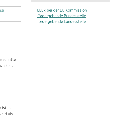
Die
Regionalentwicklung
ELER bei der EU Kommission
tät
in
fördergebende Bundesstelle
unserer
fördergebende Landesstelle
Region
ist
sehr
vielfältig.
Deshalb
geben
sschritte
wir
ickelt.
hier
eine
Übersicht
über
unsere
Themenschwerpunkte.
Für
 ist es
mehr
ald als