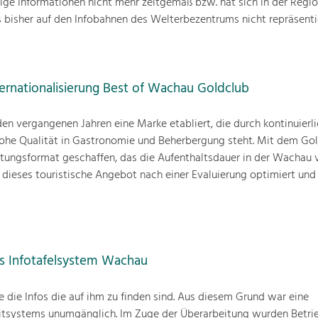
nige Informationen nicht mehr zeitgemäß bzw. hat sich in der Regio
as bisher auf den Infobahnen des Welterbezentrums nicht repräsenti
ernationalisierung Best of Wachau Goldclub
en vergangenen Jahren eine Marke etabliert, die durch kontinuierl
ohe Qualität in Gastronomie und Beherbergung steht. Mit dem Go
tungsformat geschaffen, das die Aufenthaltsdauer in der Wachau v
 dieses touristische Angebot nach einer Evaluierung optimiert un
es Infotafelsystem Wachau
ie die Infos die auf ihm zu finden sind. Aus diesem Grund war eine
itsystems unumgänglich. Im Zuge der Überarbeitung wurden Betri