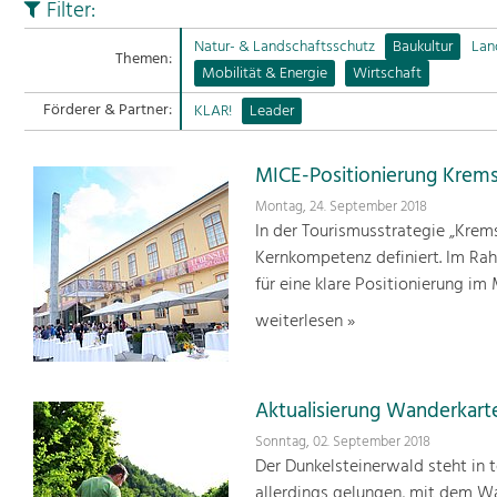
Filter:
Natur- & Landschaftsschutz
Baukultur
Lan
Themen:
Mobilität & Energie
Wirtschaft
Förderer & Partner:
KLAR!
Leader
MICE-Positionierung Kre
Montag, 24. September 2018
In der Tourismusstrategie „Krem
Kernkompetenz definiert. Im Ra
für eine klare Positionierung i
weiterlesen »
Aktualisierung Wanderkart
Sonntag, 02. September 2018
Der Dunkelsteinerwald steht in t
allerdings gelungen, mit dem W