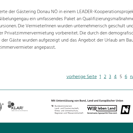
ierte der Gästering Donau NÖ in einem LEADER-Kooperationsprojekt
Nibelungengau ein umfassendes Paket an Qualifizierungsmaßnahm
rsionen. Die VermieterInnen wurden unternehmerisch geschult und
der Privatzimmervermietung vorbereitet. Die durch den demografis
 der Gäste wurden aufgezeigt und das Angebot der Urlaub am Bau
tzimmervermieter angepasst.
vorherige Seite
1
2
3
4
5
6
n