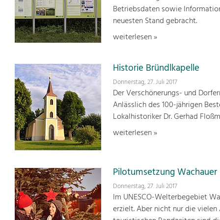
Betriebsdaten sowie Informatio
neuesten Stand gebracht.
weiterlesen »
Historie Bründlkapelle
Donnerstag, 27. Juli 2017
Der Verschönerungs- und Dorfern
Anlässlich des 100-jährigen Bes
Lokalhistoriker Dr. Gerhad Floß
weiterlesen »
Pilotumsetzung Wachauer
Donnerstag, 27. Juli 2017
Im UNESCO-Welterbegebiet Wach
erzielt. Aber nicht nur die vie