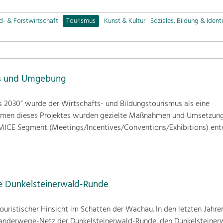
d- & Forstwirtschaft
Tourismus
Kunst & Kultur
Soziales, Bildung & Identi
ms und Umgebung
s 2030“ wurde der Wirtschafts- und Bildungstourismus als eine
hmen dieses Projektes wurden gezielte Maßnahmen und Umsetzung
m MICE Segment (Meetings/Incentives/Conventions/Exhibitions) entw
e Dunkelsteinerwald-Runde
ouristischer Hinsicht im Schatten der Wachau. In den letzten Jahren
anderwege-Netz der Dunkelsteinerwald-Runde, den Dunkelsteinerw