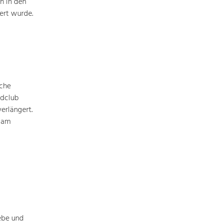
n in den
Baukultur
ert wurde.
Ortsbild, Baukultur und nachhaltiges
Siedlungswesen.
Land- & Forstwirtschaft
Bewirtschaftung und Pflege der
Kulturlandschaft.
iche
ldclub
erlängert.
Tourismus
d am
Angebotsentwicklung und
Positionierung.
Kunst & Kultur
Handwerk, Wissenschaft und Forschung.
Soziales, Bildung &
ebe und