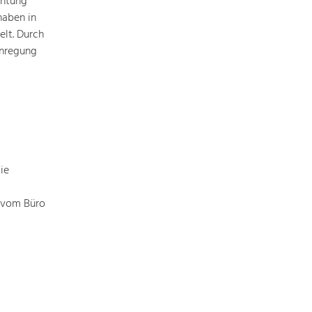
chtung
haben in
elt. Durch
Anregung
ie
r vom Büro