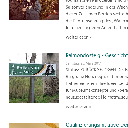
touristischen Randzeiten sind d
Saisonverlängerung in der Wachau
dieser Zeit ihren Betrieb weiter
die Pilotumsetzung des „Wachau
für einen längeren Aufenthalt in
weiterlesen »
Raimondosteig - Geschicht
Samstag, 25. März 2017
Status: ZURÜCKGEZOGEN Der Bu
Burgruine Hohenegg, mit Informa
Hafnerbachs ein, ihre Ideen bei
für Museumskonzepte und -beratu
neuzugestaltende Heimatmuseum
weiterlesen »
Qualifizierungsinitiative 