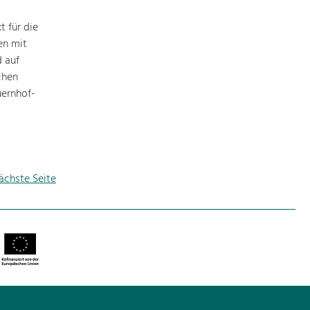
 für die
en mit
 auf
chen
ernhof-
ächste Seite