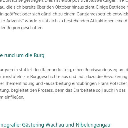
ie Zuwächse gestiegen. Dies hat erste positive Auswirkungen in Ri
, die sich bereits über den Oktober hinaus zieht. Einige Betriebe 
hin geöffnet oder sich gänzlich zu einem Ganzjahresbetrieb entwick
er Advents“ wurde zusätzlich zu bestehenden Attraktionen eine 
 der Region geschaffen.
e rund um die Burg
rgverein stattet den Raimondosteig, einen Rundwanderweg um d
tionstafeln zur Burggeschichte aus und lädt dazu die Bevölkerung
 der Themenfindung und -ausarbeitung einzubringen. Franz Pötsche
ng, begleitet den Prozess, denn das Erarbeitete soll auch in das
 einfließen.
Demografie: Gästering Wachau und Nibelungengau