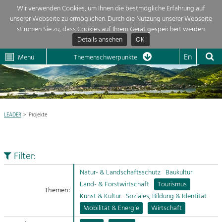
Wir verwenden Cookies, um Ihnen die bestmögliche Erfahrung auf
unserer Webseite zu ermöglichen. Durch die Nutzung unserer Webseite
Themenübersicht
stimmen Sie zu, dass Cookies auf Ihrem Gerät gespeichert werden.
Details ansehen
OK
LEADER
Wachau
Dunkelsteinerwald
Klima
Die Regionalentwicklung in unserer Region ist sehr vielfältig. Deshalb
En
Menü
Themenschwerpunkte
geben wir hier eine Übersicht über unsere Themenschwerpunkte. Für
Aktuelles
mehr Informationen einfach das Thema anklicken und schon werden alle

Projekte in diesem Kontext angezeigt.
Region

Natur- &
LEADER
Projekte
Projekte
Landschaftsschutz
Pflege, Regulierung und
LEADER

Weiterentwicklung.
Filter:
Baukultur
Mein Projekt

Ortsbild, Baukultur und nachhaltiges
Natur- & Landschaftsschutz
Baukultur
Siedlungswesen.
Land- & Forstwirtschaft
Tourismus
Themen:
Suche
Kunst & Kultur
Soziales, Bildung & Identität
Land- & Forstwirtschaft
Mobilität & Energie
Wirtschaft
Bewirtschaftung und Pflege der
Impressum
Kulturlandschaft.