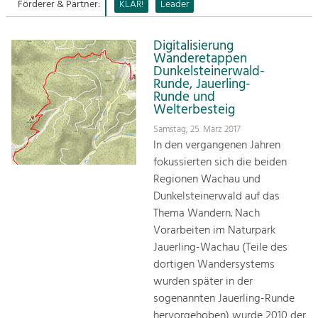
Förderer & Partner:
KLAR!
Leader
Sitemap
Tourismus
Digitalisierung
Angebotsentwicklung und
Kontakt
Wanderetappen
Positionierung.
Dunkelsteinerwald-
Runde, Jauerling-
Kunst & Kultur
Runde und
Welterbesteig
Handwerk, Wissenschaft und Forschung.
Samstag, 25. März 2017
In den vergangenen Jahren
Soziales, Bildung &
fokussierten sich die beiden
Identität
Regionen Wachau und
Gleichberechtigung, Jugend und
Dunkelsteinerwald auf das
Integration
Thema Wandern. Nach
Mobilität & Energie
Vorarbeiten im Naturpark
Klimawandel, öffentlicher Verkehr und
erneuerbare Energie
Jauerling-Wachau (Teile des
dortigen Wandersystems
Wirtschaft
wurden später in der
Steigerung regionaler Wertschöpfung
sogenannten Jauerling-Runde
hervorgehoben) wurde 2010 der