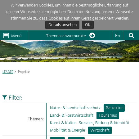
Wir verwenden Cookies, um Ihnen die bestmögliche Erfahrung auf
unserer Webseite zu ermöglichen. Durch die Nutzung unserer Webseite
Themenübersicht
stimmen Sie zu, dass Cookies auf Ihrem Gerät gespeichert werden.
Details ansehen
OK
LEADER
Wachau
Dunkelsteinerwald
Klima
Die Regionalentwicklung in unserer Region ist sehr vielfältig. Deshalb
En
Menü
Themenschwerpunkte
geben wir hier eine Übersicht über unsere Themenschwerpunkte. Für
Aktuelles
mehr Informationen einfach das Thema anklicken und schon werden alle

Projekte in diesem Kontext angezeigt.
Region

Natur- &
LEADER
Projekte
Projekte
Landschaftsschutz
Pflege, Regulierung und
LEADER

Weiterentwicklung.
Filter:
Baukultur
Mein Projekt

Ortsbild, Baukultur und nachhaltiges
Natur- & Landschaftsschutz
Baukultur
Siedlungswesen.
Land- & Forstwirtschaft
Tourismus
Themen:
Suche
Kunst & Kultur
Soziales, Bildung & Identität
Land- & Forstwirtschaft
Mobilität & Energie
Wirtschaft
Bewirtschaftung und Pflege der
Impressum
Kulturlandschaft.